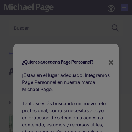
Palabra clave
Empresas
×
¿Quieres acceder a Page Personnel?
Atraer y retener talento
¡Estás en el lugar adecuado! Integramos
Page Personnel en nuestra marca
Michael Page.
Showing 1 -
24
of 68 articles
Tanto si estás buscando un nuevo reto
profesional, como si necesitas apoyo
La importancia del
en procesos de selección o acceso a
crecimiento horizontal
Pagination
contenido, estudios y recursos útiles,
y crecimiento vertical,
ahora encontrarás todo en un mismo