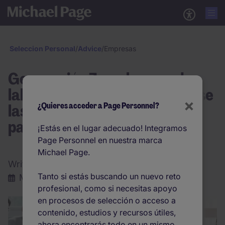
Seleccion Personal
/
Advice
/
Empresas
Generación Z en el mercado
laboral: cómo deben adaptarse
×
las empresas a un nuevo
¿Quieres acceder a Page Personnel?
paradigma
¡Estás en el lugar adecuado! Integramos
Page Personnel en nuestra marca
Michael Page.
Written by:
Jaime Asnai González
Tanto si estás buscando un nuevo reto
Marzo 2026
|
4 min. lectura
profesional, como si necesitas apoyo
en procesos de selección o acceso a
contenido, estudios y recursos útiles,
ahora encontrarás todo en un mismo