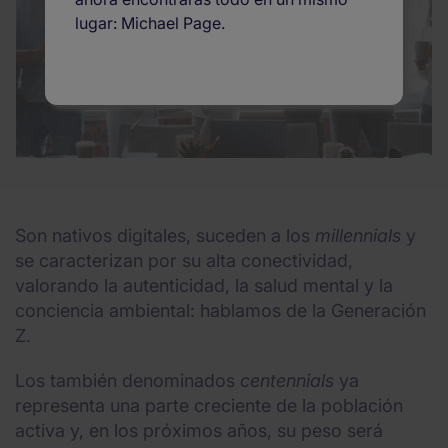
lugar: Michael Page.
Son nativos digitales, suceden a los
millennials
y
se caracterizan por su alta conectividad,
valorando la autenticidad, la salud mental y la
conciencia ambiental: hablamos de la Generación
Z.
Los también denominados
centennials
ya
representa una parte creciente de la población
activa y, en los próximos años, su peso será