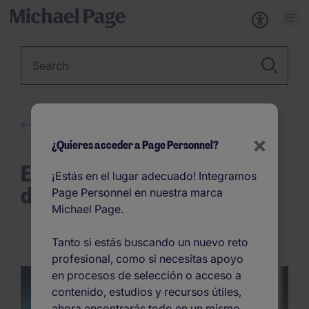
Keyword
Avanza en tu carrera
×
¿Quieres acceder a Page Personnel?
Estas son las 10 cualidades
¡Estás en el lugar adecuado! Integramos
del líder español
Page Personnel en nuestra marca
Michael Page.
Tanto si estás buscando un nuevo reto
profesional, como si necesitas apoyo
en procesos de selección o acceso a
contenido, estudios y recursos útiles,
ahora encontrarás todo en un mismo