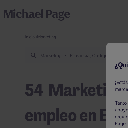
Inicio
/
Marketing
Breadcrumb
Marketing
Provincia, Código Postal O
¿Qui
54
Marketing 
¡Estás
marca
Tanto 
empleo en Esp
apoyo
recurs
Page.