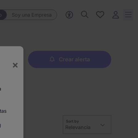
Ofertas
o
Soy una Empresa
guardadas,
0 Ofertas
guardadas
Crear alerta
×
a
tas
Sort by
l
Relevancia