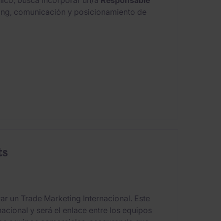
nico, busca incorporar un/a
Responsable
ting, comunicación y posicionamiento de
ts
r un Trade Marketing Internacional. Este
nacional y será el enlace entre los equipos