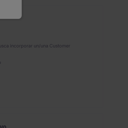
busca incorporar un/una Customer
o
ivo