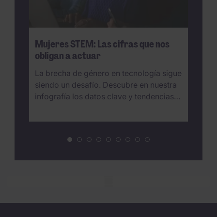
Mujeres STEM: Las cifras que nos
La
obligan a actuar
en
La brecha de género en tecnología sigue
An
siendo un desafío. Descubre en nuestra
se
infografía los datos clave y tendencias…
te
Mobile skeleton