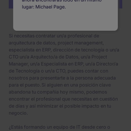
lugar: Michael Page.
Expertos en selección de perfiles IT
Si necesitas contratar un/a profesional de
arquitectura de datos, project management,
especialista en ERP, dirección de tecnología o un/a
CTO un/a Arquitecto/a de Datos, un/a Project
Manager, un/a Especialista en ERP, un/a Director/a
de Tecnología o un/a CTO, puedes contar con
nosotros para presentarte a la persona adecuada
para el puesto. Si alguien en una posición clave
abandona tu compañía hoy mismo, podemos
encontrar el profesional que necesitas en cuestión
de días y así minimizar el posible impacto en tu
negocio.
¿Estás formando un equipo de IT desde cero o