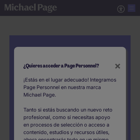
Selección IT
×
¿Quieres acceder a Page Personnel?
¿Cuál es la estrategia más efectiva para atraer
a profesionales especializados en tecnología
¡Estás en el lugar adecuado! Integramos
en un mercado tan competitivo? Necesitas un
Page Personnel en nuestra marca
experto de tu lado, alguien que entienda lo que
Michael Page.
impulsa el talento IT. Nuestro equipo
especializado puede ayudarte a encontrar al
Tanto si estás buscando un nuevo reto
candidato/a ideal para cada puesto, y lo mejor
profesional, como si necesitas apoyo
de todo, ¡en un tiempo récord!
en procesos de selección o acceso a
contenido, estudios y recursos útiles,
Contacta con nosotros
ahora encontrarás todo en un mismo