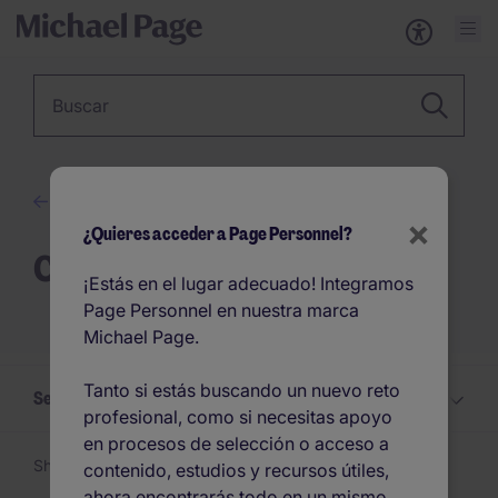
Palabra clave
Blog
×
¿Quieres acceder a Page Personnel?
Candidatos
¡Estás en el lugar adecuado! Integramos
Page Personnel en nuestra marca
Michael Page.
Tanto si estás buscando un nuevo reto
Selecciona un Candidatos tema
profesional, como si necesitas apoyo
en procesos de selección o acceso a
Showing 1 -
24
of 176 articles
contenido, estudios y recursos útiles,
ahora encontrarás todo en un mismo