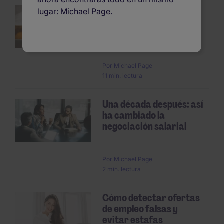
Cómo escribir una
lugar: Michael Page.
carta de renuncia
Pagination
voluntaria: plantillas y
ejempl...
Por
Michael Page
11 min. lectura
Una década después: así
ha cambiado la
negociación salarial
Por
Michael Page
2 min. lectura
Cómo detectar ofertas
de empleo falsas y
evitar estafas