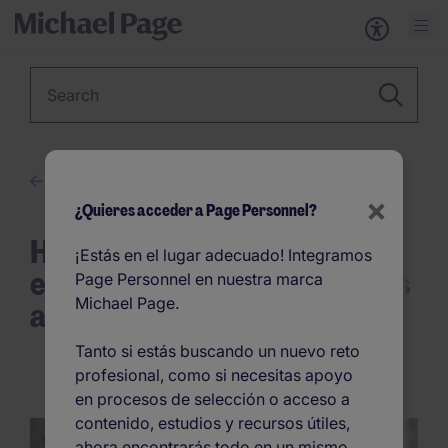
Keyword
Avanza en tu carrera
×
¿Quieres acceder a Page Personnel?
Habilidades que debes
¡Estás en el lugar adecuado! Integramos
empezar a adquirir si aspiras
Page Personnel en nuestra marca
Michael Page.
a ser manager
Tanto si estás buscando un nuevo reto
profesional, como si necesitas apoyo
en procesos de selección o acceso a
contenido, estudios y recursos útiles,
ahora encontrarás todo en un mismo