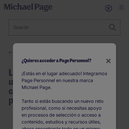
Keyword
Desarrollo profesional
×
¿Quieres acceder a Page Personnel?
La inteligencia emocional:
¡Estás en el lugar adecuado! Integramos
una habilidad a tener en
Page Personnel en nuestra marca
Michael Page.
cuenta para ser el candidato
perfecto
Tanto si estás buscando un nuevo reto
profesional, como si necesitas apoyo
en procesos de selección o acceso a
contenido, estudios y recursos útiles,
ahora encontrarás todo en un mismo