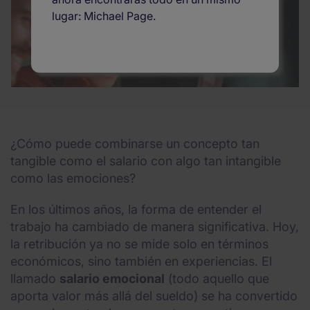
lugar: Michael Page.
¿Cómo puede combinarse un concepto tan
tangible como el salario con algo tan intangible
como las emociones?
En los últimos años, la forma de entender el
trabajo ha cambiado de manera significativa. Hoy,
la retribución ya no se mide solo en términos
económicos, sino también en experiencias. El
llamado
salario emocional
(todo aquello que
aporta valor más allá del sueldo) se ha convertido