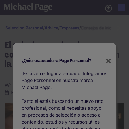
Seleccion Personal
/
Advice
/
Empresas
/
Consejos de iniciación d
El salario emocional: nuevo
concepto a tener en cuenta en
×
la remuneración salarial
¿Quieres acceder a Page Personnel?
¡Estás en el lugar adecuado! Integramos
Page Personnel en nuestra marca
Written by:
Michael Page
Michael Page.
Mayo 2026
Tanto si estás buscando un nuevo reto
profesional, como si necesitas apoyo
en procesos de selección o acceso a
contenido, estudios y recursos útiles,
ahora encontrarás todo en un mismo