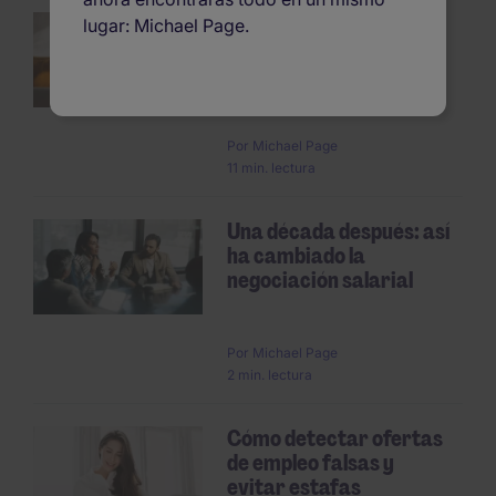
Cómo escribir una
lugar: Michael Page.
carta de renuncia
Pagination
voluntaria: plantillas y
ejempl...
Por
Michael Page
11 min. lectura
Una década después: así
ha cambiado la
negociación salarial
Por
Michael Page
2 min. lectura
Cómo detectar ofertas
de empleo falsas y
evitar estafas