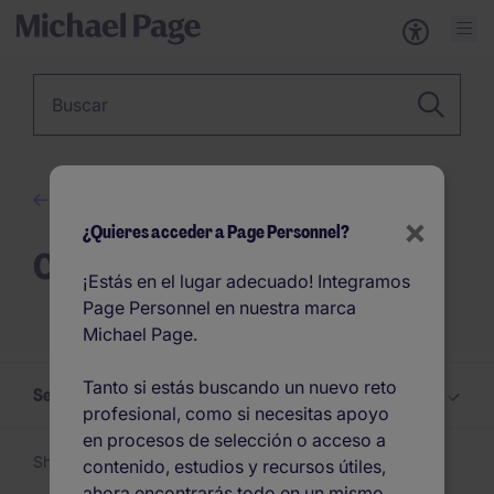
Palabra clave
Blog
×
¿Quieres acceder a Page Personnel?
Candidatos
¡Estás en el lugar adecuado! Integramos
Page Personnel en nuestra marca
Michael Page.
Tanto si estás buscando un nuevo reto
Selecciona un Candidatos tema
profesional, como si necesitas apoyo
en procesos de selección o acceso a
Showing 1 -
24
of 176 articles
contenido, estudios y recursos útiles,
ahora encontrarás todo en un mismo