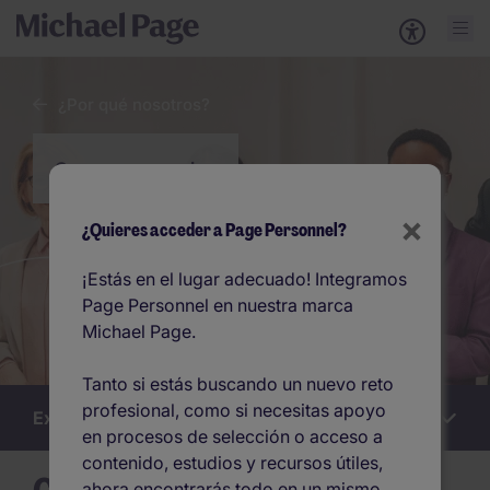
¿Por qué nosotros?
Career progression
×
¿Quieres acceder a Page Personnel?
¡Estás en el lugar adecuado! Integramos
Page Personnel en nuestra marca
Michael Page.
Tanto si estás buscando un nuevo reto
profesional, como si necesitas apoyo
Explora esta sección
Work
en procesos de selección o acceso a
for
us
contenido, estudios y recursos útiles,
ahora encontrarás todo en un mismo