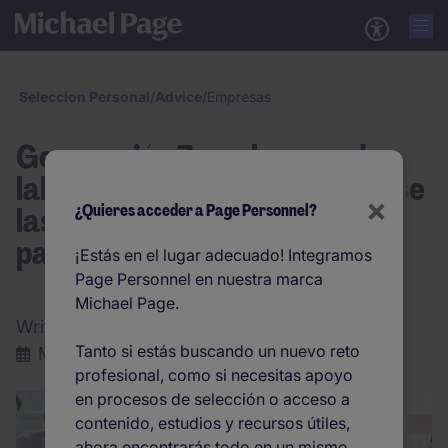
Seleccion Personal
/
Advice
/
Empresas
Generación Z en el mercado
laboral: cómo deben adaptarse
×
las empresas a un nuevo
¿Quieres acceder a Page Personnel?
paradigma
¡Estás en el lugar adecuado! Integramos
Page Personnel en nuestra marca
Michael Page.
Written by:
Jaime Asnai González
Tanto si estás buscando un nuevo reto
Marzo 2026
|
4 min. lectura
profesional, como si necesitas apoyo
en procesos de selección o acceso a
contenido, estudios y recursos útiles,
ahora encontrarás todo en un mismo