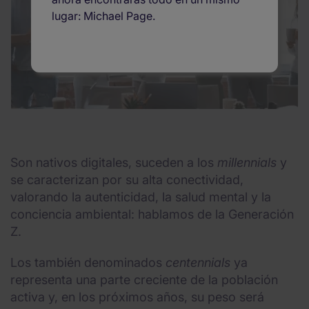
lugar: Michael Page.
Son nativos digitales, suceden a los
millennials
y
se caracterizan por su alta conectividad,
valorando la autenticidad, la salud mental y la
conciencia ambiental: hablamos de la Generación
Z.
Los también denominados
centennials
ya
representa una parte creciente de la población
activa y, en los próximos años, su peso será