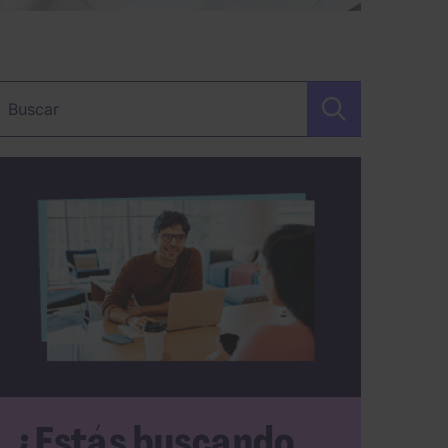
alabra clave
¿Estás buscando