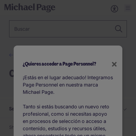
Palabra clave
Blog
×
¿Quieres acceder a Page Personnel?
Candidatos
¡Estás en el lugar adecuado! Integramos
Page Personnel en nuestra marca
Michael Page.
Tanto si estás buscando un nuevo reto
Selecciona un Candidatos tema
profesional, como si necesitas apoyo
en procesos de selección o acceso a
Showing 1 -
24
of 176 articles
contenido, estudios y recursos útiles,
ahora encontrarás todo en un mismo