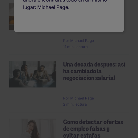
Cómo escribir una
lugar: Michael Page.
carta de renuncia
Pagination
voluntaria: plantillas y
ejempl...
Por
Michael Page
11 min. lectura
Una década después: así
ha cambiado la
negociación salarial
Por
Michael Page
2 min. lectura
Cómo detectar ofertas
de empleo falsas y
evitar estafas