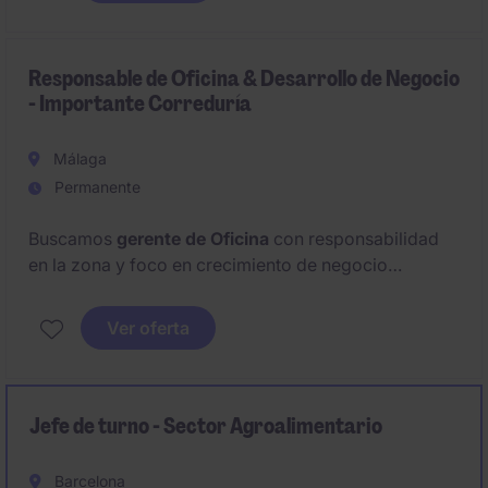
oportunidades de inversión, así como sólidos
conocimientos financieros.
Responsable de Oficina & Desarrollo de Negocio
- Importante Correduría
Málaga
Permanente
Buscamos
gerente de Oficina
con responsabilidad
en la zona y foco en crecimiento de negocio
empresa y gran cuenta. Perfil procedente del
sector
asegurador
, residente en
Málaga,
con dominio del
Ver oferta
mercado local y gestión de equipos.
Jefe de turno - Sector Agroalimentario
Barcelona