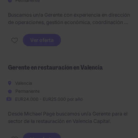
Permanente
Buscamos un/a Gerente con experiencia en dirección
de operaciones, gestión económica, coordinación de
equipos y relación con organismos externos, con el
objetivo de garantizar el funcionamiento eficiente de
Ver oferta
una entidad vinculada al sector social con base en A
Coruña.
Gerente en restauración en Valencia
Valencia
Permanente
EUR24.000 - EUR25.000 por año
Desde Michael Page buscamos un/a Gerente para el
sector de la restauración en Valencia Capital.