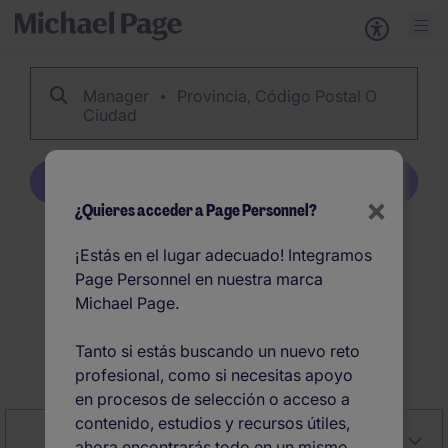
Manager
Provincia, Código Postal O
Ciudad
Crear alerta
×
¿Quieres acceder a Page Personnel?
1029
Manager ofertas
¡Estás en el lugar adecuado! Integramos
Page Personnel en nuestra marca
de empleo en España
Michael Page.
Tanto si estás buscando un nuevo reto
Crear alerta
profesional, como si necesitas apoyo
en procesos de selección o acceso a
contenido, estudios y recursos útiles,
Close
Relevancia
Filter
ahora encontrarás todo en un mismo