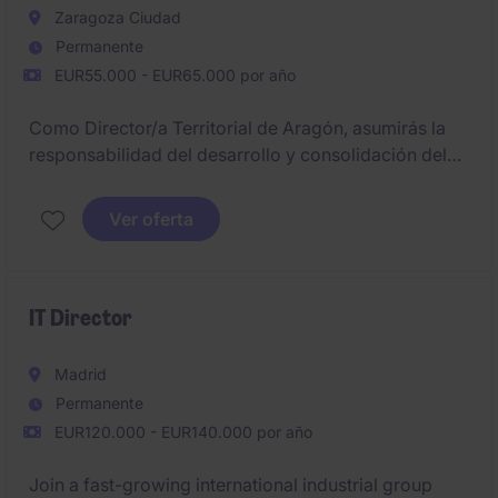
Zaragoza Ciudad
Permanente
EUR55.000 - EUR65.000 por año
Como Director/a Territorial de Aragón, asumirás la
responsabilidad del desarrollo y consolidación del
negocio en la región, liderando la estrategia
comercial y el crecimiento de la cartera de clientes
Ver oferta
industriales y empresariales.
IT Director
Madrid
Permanente
EUR120.000 - EUR140.000 por año
Join a fast-growing international industrial group