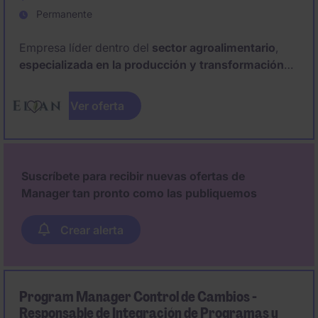
Permanente
Empresa líder dentro del
sector agroalimentario
,
especializada en la producción y transformación
de proteínas vegetales e ingredientes derivados de
la soja
, con foco en la sostenibilidad y la innovación
Ver oferta
alimentaría, busca incorporar a un
Jefe de Turno.
Suscríbete para recibir nuevas ofertas de
Manager tan pronto como las publiquemos
Crear alerta
Program Manager Control de Cambios -
Responsable de Integración de Programas y