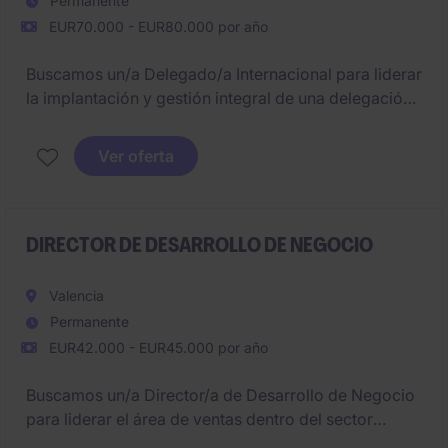
Permanente
EUR70.000 - EUR80.000 por año
Buscamos un/a Delegado/a Internacional para liderar
la implantación y gestión integral de una delegación
en Centro América, asegurando resultados
económicos y operativos.
Ver oferta
Será responsable de desarrollar negocio, gestionar
equipos y garantizar la correcta ejecución de
proyectos de instalaciones.
DIRECTOR DE DESARROLLO DE NEGOCIO
Valencia
Permanente
EUR42.000 - EUR45.000 por año
Buscamos un/a Director/a de Desarrollo de Negocio
para liderar el área de ventas dentro del sector
Digital. El puesto está ubicado cerca de Valencia y