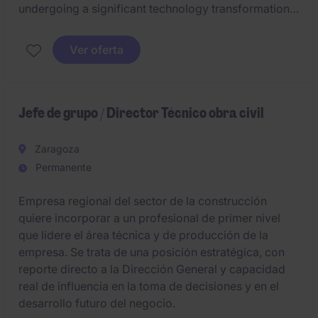
undergoing a significant technology transformation
and integration phase following recent acquisitions.
Lead the definition and execution of the global IT
Ver oferta
strategy, including the implementation of a future
ERP platform and the harmonization of systems,
processes and technologies across a multi-site
international organization.
Jefe de grupo / Director Técnico obra civil
Zaragoza
Permanente
Empresa regional del sector de la construcción
quiere incorporar a un profesional de primer nivel
que lidere el área técnica y de producción de la
empresa. Se trata de una posición estratégica, con
reporte directo a la Dirección General y capacidad
real de influencia en la toma de decisiones y en el
desarrollo futuro del negocio.