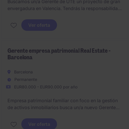
Buscamos un/a Gerente de UTE un proyecto de gran
envergadura en Valencia. Tendrás la responsabilidad
integral del proyecto, gestionando área económica,
técnica y contractual para cumplir plazos, costes y
Ver oferta
calidad.
Gerente empresa patrimonial Real Estate -
Barcelona
Barcelona
Permanente
EUR80.000 - EUR90.000 por año
Empresa patrimonial familiar con foco en la gestión
de activos inmobiliarios busca un/a nuevo Gerente
para liderar la dirección estratégica y operativa de la
compañía. Deberá aportar amplia experiencia en
Ver oferta
gestión de portfolios inmobiliarios y análisis de