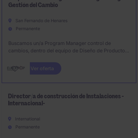
Gestión del Cambio
San Fernando de Henares
Permanente
Buscamos un/a Program Manager control de
cambios, dentro del equipo de Diseño de Producto,
que será responsable de las actividades de
integración de todos los proyectos relacionados con
Ver oferta
cambios de diseño del motor TP400. Este puesto
interactúa con equipos multidisciplinares de EPI, así
como con las empresas matrices y proveedores
externos.
Director/a de construcción de Instalaciones -
Internacional-
International
Permanente