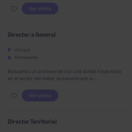
requiere experiencia consolidada en la gestión de
Ver oferta
estrategias comerciales
Director/a General
Vizcaya
Permanente
Buscamos un profesional con una sólida trayectoria
en el sector del metal, acostumbrado a
desenvolverse en entornos industriales exigentes.
Deberá combinar una fuerte orientación comercial
Ver oferta
con capacidad de gestión empresarial, liderazgo
cercano y determinación para impulsar el
crecimiento de la compañía.
Director Territorial