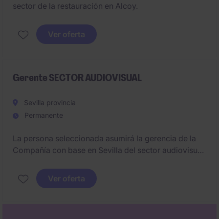
sector de la restauración en Alcoy.
Ver oferta
Gerente SECTOR AUDIOVISUAL
Sevilla provincia
Permanente
La persona seleccionada asumirá la gerencia de la
Compañía con base en Sevilla del sector audiovisual.
Su misión principal será liderar la compañía desde
una perspectiva integral de negocio, garantizando la
Ver oferta
eficiencia operativa, la rentabilidad de los proyectos
y la consolidación del posicionamiento de la
productora en el mercado audiovisual. Será clave su