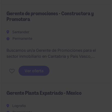
infraestructuras y obras, supervisando la actividad
cinegética y garantizando el cumplimiento
normativo, actuando como interlocutor con
Gerente de promociones - Constructora y
Promotora
propiedad y administraciones.
Santander
Permanente
Buscamos un/a Gerente de Promociones para el
sector inmobiliario en Cantabria y País Vasco,
orientado a liderar proyectos de construcción y
gestionar promociones de principio a fin.
Ver oferta
Gerente Planta Expatriado - México
Logroño