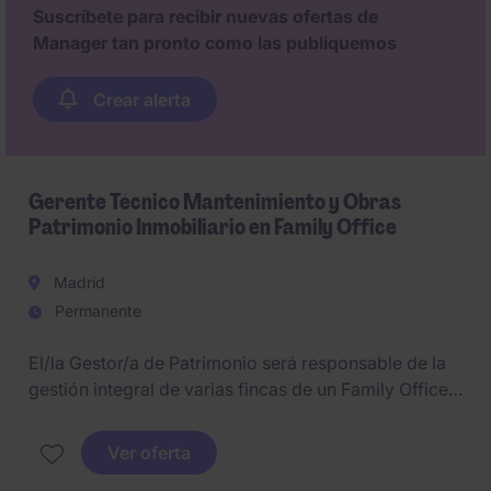
capacidad para generar relaciones sólidas con todos
Suscríbete para recibir nuevas ofertas de
los agentes relevantes del sector.
Manager tan pronto como las publiquemos
Crear alerta
Gerente Técnico Mantenimiento y Obras
Patrimonio Inmobiliario en Family Office
Madrid
Permanente
El/la Gestor/a de Patrimonio será responsable de la
gestión integral de varias fincas de un Family Office,
abarcando los ámbitos operativo, técnico, legal y
humano. Su misión será asegurar la conservación y
Ver oferta
revalorización del patrimonio, gestionando