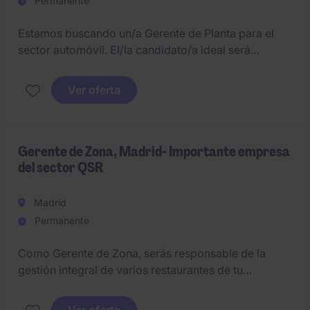
Permanente
Estamos buscando un/a Gerente de Planta para el
sector automóvil. El/la candidato/a ideal será
responsable de liderar una planta de producción de
tamaño medio y volverá después a la central en
Ver oferta
España.
Gerente de Zona, Madrid- Importante empresa
del sector QSR
Madrid
Permanente
Como Gerente de Zona, serás responsable de la
gestión integral de varios restaurantes de tu
territorio. Tu objetivo será asegurar el cumplimiento
de los estándares operativos, alcanzar los objetivos