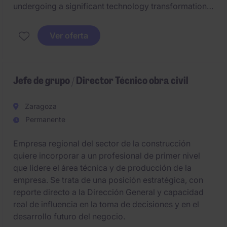
undergoing a significant technology transformation
and integration phase following recent acquisitions.
Lead the definition and execution of the global IT
Ver oferta
strategy, including the implementation of a future
ERP platform and the harmonization of systems,
processes and technologies across a multi-site
international organization.
Jefe de grupo / Director Técnico obra civil
Zaragoza
Permanente
Empresa regional del sector de la construcción
quiere incorporar a un profesional de primer nivel
que lidere el área técnica y de producción de la
empresa. Se trata de una posición estratégica, con
reporte directo a la Dirección General y capacidad
real de influencia en la toma de decisiones y en el
desarrollo futuro del negocio.