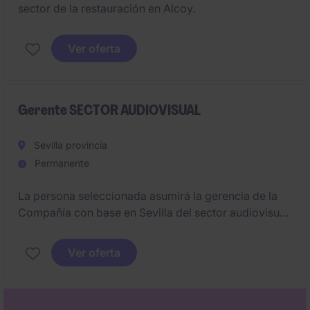
sector de la restauración en Alcoy.
Ver oferta
Gerente SECTOR AUDIOVISUAL
Sevilla provincia
Permanente
La persona seleccionada asumirá la gerencia de la
Compañía con base en Sevilla del sector audiovisual.
Su misión principal será liderar la compañía desde
una perspectiva integral de negocio, garantizando la
Ver oferta
eficiencia operativa, la rentabilidad de los proyectos
y la consolidación del posicionamiento de la
productora en el mercado audiovisual. Será clave su