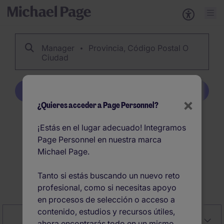
Manager
Provincia, Código Postal O
Ciudad
Crear alerta
×
¿Quieres acceder a Page Personnel?
1029
Manager ofertas
¡Estás en el lugar adecuado! Integramos
Page Personnel en nuestra marca
de empleo en España
Michael Page.
Tanto si estás buscando un nuevo reto
Crear alerta
profesional, como si necesitas apoyo
en procesos de selección o acceso a
contenido, estudios y recursos útiles,
Close
Relevancia
Filter
ahora encontrarás todo en un mismo