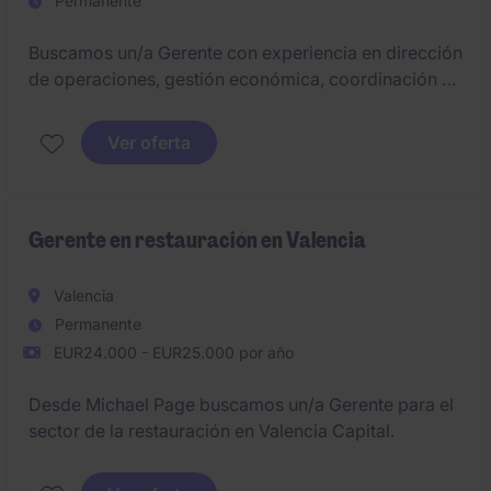
Permanente
Buscamos un/a Gerente con experiencia en dirección
de operaciones, gestión económica, coordinación de
equipos y relación con organismos externos, con el
objetivo de garantizar el funcionamiento eficiente de
Ver oferta
una entidad vinculada al sector social con base en A
Coruña.
Gerente en restauración en Valencia
Valencia
Permanente
EUR24.000 - EUR25.000 por año
Desde Michael Page buscamos un/a Gerente para el
sector de la restauración en Valencia Capital.