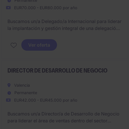
Permanente
EUR70.000 - EUR80.000 por año
Buscamos un/a Delegado/a Internacional para liderar
la implantación y gestión integral de una delegación
en Centro América, asegurando resultados
económicos y operativos.
Ver oferta
Será responsable de desarrollar negocio, gestionar
equipos y garantizar la correcta ejecución de
proyectos de instalaciones.
DIRECTOR DE DESARROLLO DE NEGOCIO
Valencia
Permanente
EUR42.000 - EUR45.000 por año
Buscamos un/a Director/a de Desarrollo de Negocio
para liderar el área de ventas dentro del sector
Digital. El puesto está ubicado cerca de Valencia y