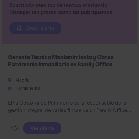
capacidad para generar relaciones sólidas con todos
Suscríbete para recibir nuevas ofertas de
los agentes relevantes del sector.
Manager tan pronto como las publiquemos
Crear alerta
Gerente Técnico Mantenimiento y Obras
Patrimonio Inmobiliario en Family Office
Madrid
Permanente
El/la Gestor/a de Patrimonio será responsable de la
gestión integral de varias fincas de un Family Office,
abarcando los ámbitos operativo, técnico, legal y
humano. Su misión será asegurar la conservación y
Ver oferta
revalorización del patrimonio, gestionando