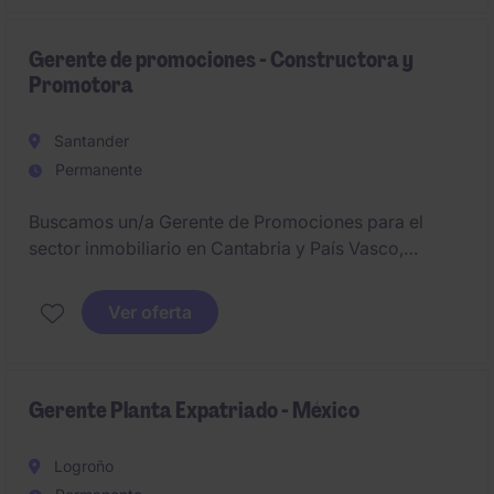
infraestructuras y obras, supervisando la actividad
cinegética y garantizando el cumplimiento
normativo, actuando como interlocutor con
Gerente de promociones - Constructora y
Promotora
propiedad y administraciones.
Santander
Permanente
Buscamos un/a Gerente de Promociones para el
sector inmobiliario en Cantabria y País Vasco,
orientado a liderar proyectos de construcción y
gestionar promociones de principio a fin.
Ver oferta
Gerente Planta Expatriado - México
Logroño