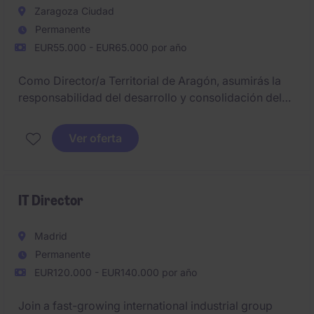
Zaragoza Ciudad
Permanente
EUR55.000 - EUR65.000 por año
Como Director/a Territorial de Aragón, asumirás la
responsabilidad del desarrollo y consolidación del
negocio en la región, liderando la estrategia
comercial y el crecimiento de la cartera de clientes
Ver oferta
industriales y empresariales.
IT Director
Madrid
Permanente
EUR120.000 - EUR140.000 por año
Join a fast-growing international industrial group