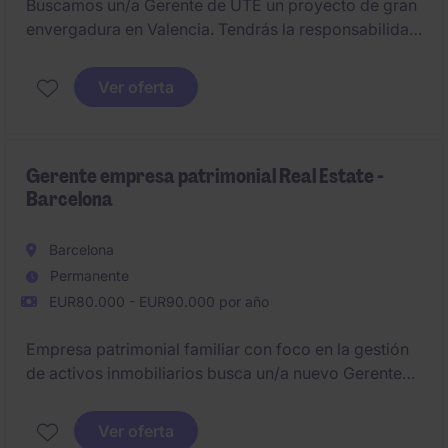
Buscamos un/a Gerente de UTE un proyecto de gran
envergadura en Valencia. Tendrás la responsabilidad
integral del proyecto, gestionando área económica,
técnica y contractual para cumplir plazos, costes y
Ver oferta
calidad.
Gerente empresa patrimonial Real Estate -
Barcelona
Barcelona
Permanente
EUR80.000 - EUR90.000 por año
Empresa patrimonial familiar con foco en la gestión
de activos inmobiliarios busca un/a nuevo Gerente
para liderar la dirección estratégica y operativa de la
compañía. Deberá aportar amplia experiencia en
Ver oferta
gestión de portfolios inmobiliarios y análisis de