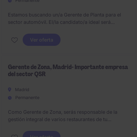
Permanente
Estamos buscando un/a Gerente de Planta para el
sector automóvil. El/la candidato/a ideal será
responsable de liderar una planta de producción de
tamaño medio y volverá después a la central en
Ver oferta
España.
Gerente de Zona, Madrid- Importante empresa
del sector QSR
Madrid
Permanente
Como Gerente de Zona, serás responsable de la
gestión integral de varios restaurantes de tu
territorio. Tu objetivo será asegurar el cumplimiento
de los estándares operativos, alcanzar los objetivos