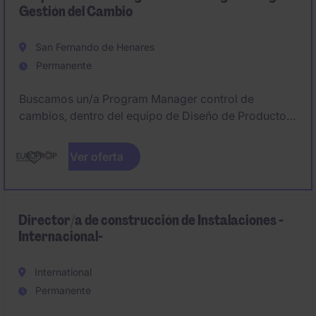
Gestión del Cambio
San Fernando de Henares
Permanente
Buscamos un/a Program Manager control de
cambios, dentro del equipo de Diseño de Producto,
que será responsable de las actividades de
integración de todos los proyectos relacionados con
Ver oferta
cambios de diseño del motor TP400. Este puesto
interactúa con equipos multidisciplinares de EPI, así
como con las empresas matrices y proveedores
externos.
Director/a de construcción de Instalaciones -
Internacional-
International
Permanente