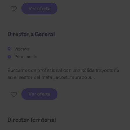
requiere experiencia consolidada en la gestión de
Ver oferta
estrategias comerciales
Director/a General
Vizcaya
Permanente
Buscamos un profesional con una sólida trayectoria
en el sector del metal, acostumbrado a
desenvolverse en entornos industriales exigentes.
Deberá combinar una fuerte orientación comercial
Ver oferta
con capacidad de gestión empresarial, liderazgo
cercano y determinación para impulsar el
crecimiento de la compañía.
Director Territorial