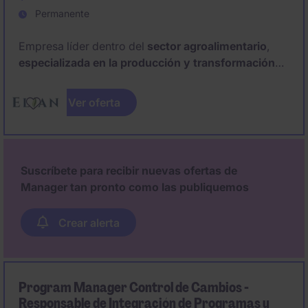
Permanente
Empresa líder dentro del
sector agroalimentario
,
especializada en la producción y transformación
de proteínas vegetales e ingredientes derivados de
la soja
, con foco en la sostenibilidad y la innovación
Ver oferta
alimentaría, busca incorporar a un
Jefe de Turno.
Suscríbete para recibir nuevas ofertas de
Manager tan pronto como las publiquemos
Crear alerta
Program Manager Control de Cambios -
Responsable de Integración de Programas y