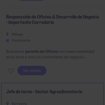
oportunidades de inversión, así como sólidos
conocimientos financieros.
Responsable de Oficina & Desarrollo de Negocio
- Importante Correduría
Málaga
Permanente
Buscamos
gerente de Oficina
con responsabilidad
en la zona y foco en crecimiento de negocio
empresa y gran cuenta. Perfil procedente del
sector
asegurador
, residente en
Málaga,
con dominio del
Ver oferta
mercado local y gestión de equipos.
Jefe de turno - Sector Agroalimentario
Barcelona