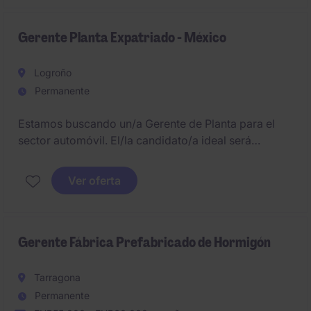
infraestructuras y obras, supervisando la actividad
cinegética y garantizando el cumplimiento
normativo, actuando como interlocutor con
Gerente Planta Expatriado - México
propiedad y administraciones.
Logroño
Permanente
Estamos buscando un/a Gerente de Planta para el
sector automóvil. El/la candidato/a ideal será
responsable de liderar una planta de producción de
tamaño medio y volverá después a la central en
Ver oferta
España.
Gerente Fábrica Prefabricado de Hormigón
Tarragona
Permanente