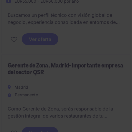
EUR55.000 - EUR60.000 por año
Buscamos un perfil técnico con visión global de
negocio, experiencia consolidada en entornos de
construcción industrializada y capacidad de
liderazgo en fases de crecimiento.
Ver oferta
Gerente de Zona, Madrid- Importante empresa
del sector QSR
Madrid
Permanente
Como Gerente de Zona, serás responsable de la
gestión integral de varios restaurantes de tu
territorio. Tu objetivo será asegurar el cumplimiento
de los estándares operativos, alcanzar los objetivos