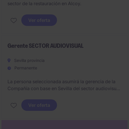
sector de la restauración en Alcoy.
Ver oferta
Gerente SECTOR AUDIOVISUAL
Sevilla provincia
Permanente
La persona seleccionada asumirá la gerencia de la
Compañía con base en Sevilla del sector audiovisual.
Su misión principal será liderar la compañía desde
una perspectiva integral de negocio, garantizando la
Ver oferta
eficiencia operativa, la rentabilidad de los proyectos
y la consolidación del posicionamiento de la
productora en el mercado audiovisual. Será clave su