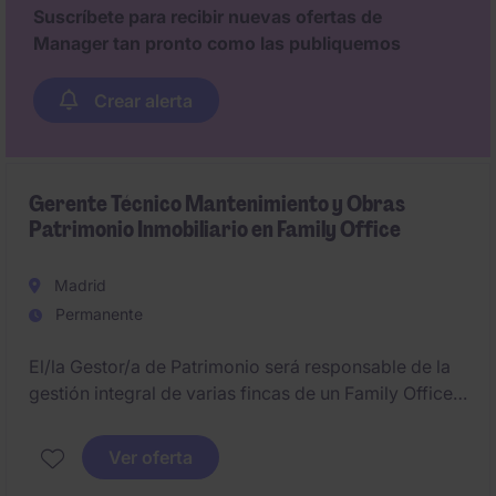
capacidad para generar relaciones sólidas con todos
Suscríbete para recibir nuevas ofertas de
los agentes relevantes del sector.
Manager tan pronto como las publiquemos
Crear alerta
Gerente Técnico Mantenimiento y Obras
Patrimonio Inmobiliario en Family Office
Madrid
Permanente
El/la Gestor/a de Patrimonio será responsable de la
gestión integral de varias fincas de un Family Office,
abarcando los ámbitos operativo, técnico, legal y
humano. Su misión será asegurar la conservación y
Ver oferta
revalorización del patrimonio, gestionando