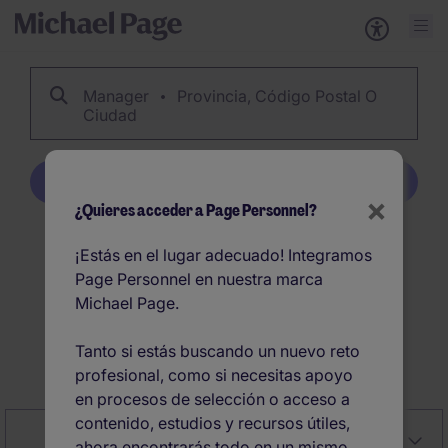
Manager
Provincia, Código Postal O
Ciudad
Crear alerta
×
¿Quieres acceder a Page Personnel?
1032
Manager ofertas
¡Estás en el lugar adecuado! Integramos
Page Personnel en nuestra marca
de empleo en España
Michael Page.
Tanto si estás buscando un nuevo reto
Crear alerta
profesional, como si necesitas apoyo
en procesos de selección o acceso a
contenido, estudios y recursos útiles,
Close
Relevancia
Filter
ahora encontrarás todo en un mismo