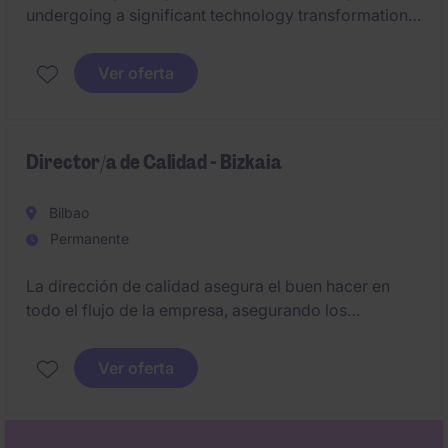
undergoing a significant technology transformation
and integration phase following recent acquisitions.
Lead the definition and execution of the global IT
Ver oferta
strategy, including the implementation of a future
ERP platform and the harmonization of systems,
processes and technologies across a multi-site
international organization.
Director/a de Calidad - Bizkaia
Bilbao
Permanente
La dirección de calidad asegura el buen hacer en
todo el flujo de la empresa, asegurando los
estándares establecidos y siendo parte activa en la
optimización de procesos.
Ver oferta