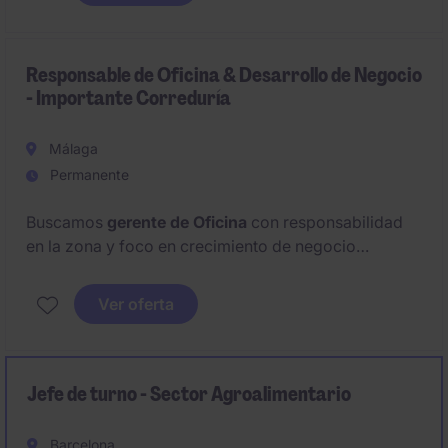
gestión de portfolios inmobiliarios y análisis de
oportunidades de inversión, así como sólidos
conocimientos financieros.
Responsable de Oficina & Desarrollo de Negocio
- Importante Correduría
Málaga
Permanente
Buscamos
gerente de Oficina
con responsabilidad
en la zona y foco en crecimiento de negocio
empresa y gran cuenta. Perfil procedente del
sector
asegurador
, residente en
Málaga,
con dominio del
Ver oferta
mercado local y gestión de equipos.
Jefe de turno - Sector Agroalimentario
Barcelona