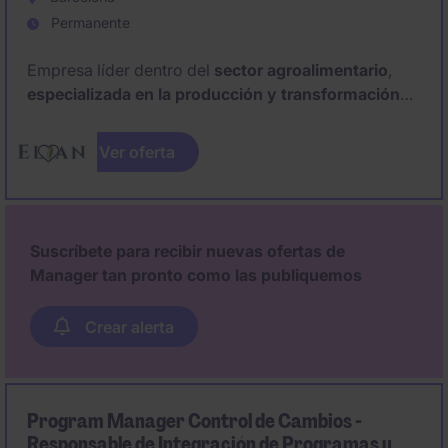
Permanente
Empresa líder dentro del
sector agroalimentario
,
especializada en la producción y transformación
de proteínas vegetales e ingredientes derivados de
la soja
, con foco en la sostenibilidad y la innovación
Ver oferta
alimentaría, busca incorporar a un
Jefe de Turno.
Suscríbete para recibir nuevas ofertas de
Manager tan pronto como las publiquemos
Crear alerta
Program Manager Control de Cambios -
Responsable de Integración de Programas y