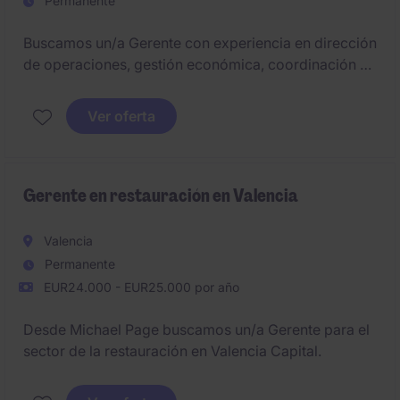
Permanente
Buscamos un/a Gerente con experiencia en dirección
de operaciones, gestión económica, coordinación de
equipos y relación con organismos externos, con el
objetivo de garantizar el funcionamiento eficiente de
Ver oferta
una entidad vinculada al sector social con base en A
Coruña.
Gerente en restauración en Valencia
Valencia
Permanente
EUR24.000 - EUR25.000 por año
Desde Michael Page buscamos un/a Gerente para el
sector de la restauración en Valencia Capital.