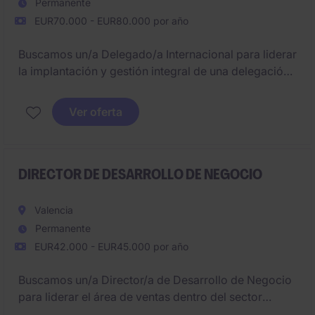
Permanente
EUR70.000 - EUR80.000 por año
Buscamos un/a Delegado/a Internacional para liderar
la implantación y gestión integral de una delegación
en Centro América, asegurando resultados
económicos y operativos.
Ver oferta
Será responsable de desarrollar negocio, gestionar
equipos y garantizar la correcta ejecución de
proyectos de instalaciones.
DIRECTOR DE DESARROLLO DE NEGOCIO
Valencia
Permanente
EUR42.000 - EUR45.000 por año
Buscamos un/a Director/a de Desarrollo de Negocio
para liderar el área de ventas dentro del sector
Digital. El puesto está ubicado cerca de Valencia y