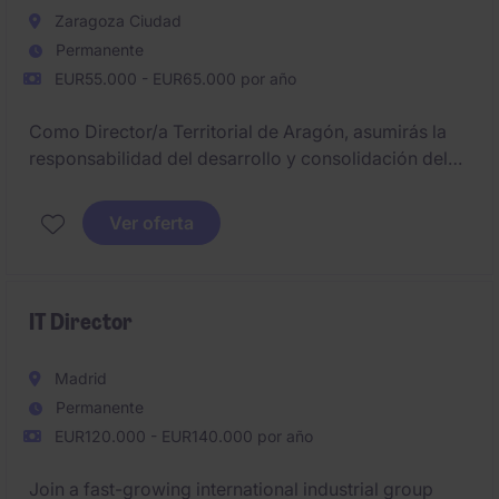
Zaragoza Ciudad
Permanente
EUR55.000 - EUR65.000 por año
Como Director/a Territorial de Aragón, asumirás la
responsabilidad del desarrollo y consolidación del
negocio en la región, liderando la estrategia
comercial y el crecimiento de la cartera de clientes
Ver oferta
industriales y empresariales.
IT Director
Madrid
Permanente
EUR120.000 - EUR140.000 por año
Join a fast-growing international industrial group