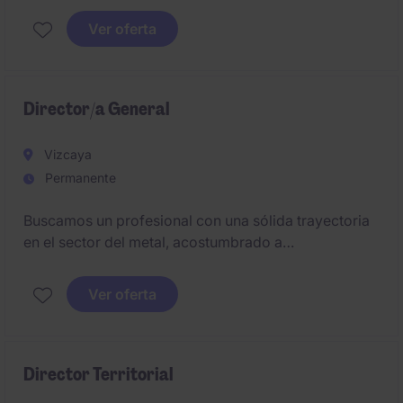
requiere experiencia consolidada en la gestión de
Ver oferta
estrategias comerciales
Director/a General
Vizcaya
Permanente
Buscamos un profesional con una sólida trayectoria
en el sector del metal, acostumbrado a
desenvolverse en entornos industriales exigentes.
Deberá combinar una fuerte orientación comercial
Ver oferta
con capacidad de gestión empresarial, liderazgo
cercano y determinación para impulsar el
crecimiento de la compañía.
Director Territorial