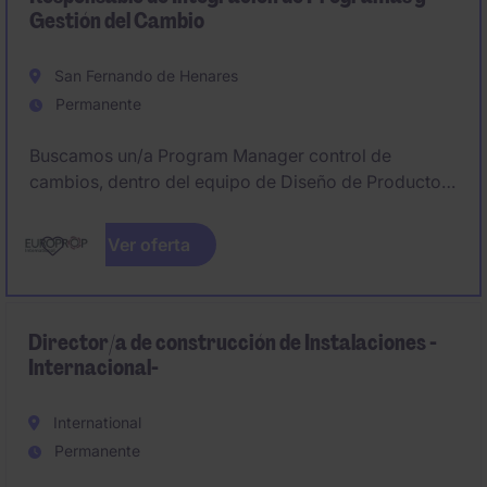
Gestión del Cambio
San Fernando de Henares
Permanente
Buscamos un/a Program Manager control de
cambios, dentro del equipo de Diseño de Producto,
que será responsable de las actividades de
integración de todos los proyectos relacionados con
Ver oferta
cambios de diseño del motor TP400. Este puesto
interactúa con equipos multidisciplinares de EPI, así
como con las empresas matrices y proveedores
externos.
Director/a de construcción de Instalaciones -
Internacional-
International
Permanente