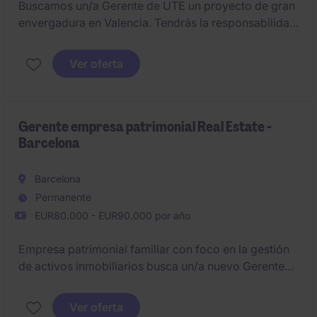
Buscamos un/a Gerente de UTE un proyecto de gran
envergadura en Valencia. Tendrás la responsabilidad
integral del proyecto, gestionando área económica,
técnica y contractual para cumplir plazos, costes y
Ver oferta
calidad.
Gerente empresa patrimonial Real Estate -
Barcelona
Barcelona
Permanente
EUR80.000 - EUR90.000 por año
Empresa patrimonial familiar con foco en la gestión
de activos inmobiliarios busca un/a nuevo Gerente
para liderar la dirección estratégica y operativa de la
compañía. Deberá aportar amplia experiencia en
Ver oferta