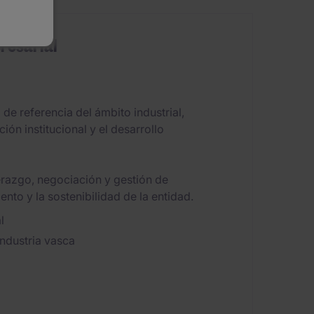
resarial
de referencia del ámbito industrial,
ción institucional y el desarrollo
erazgo, negociación y gestión de
ento y la sostenibilidad de la entidad.
l
industria vasca