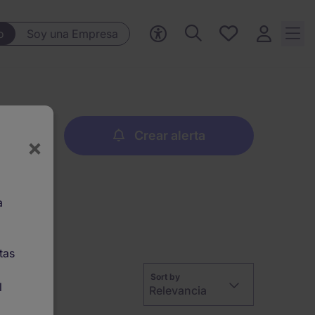
Ofertas
o
Soy una Empresa
guardadas,
0 Ofertas
guardadas
Crear alerta
×
a
tas
Sort by
l
Relevancia