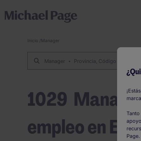
Inicio
/
Manager
Breadcrumb
Manager
Provincia, Código Postal O 
¿Qui
1029
Manager
¡Estás
marca
Tanto 
empleo en Esp
apoyo
recurs
Page.