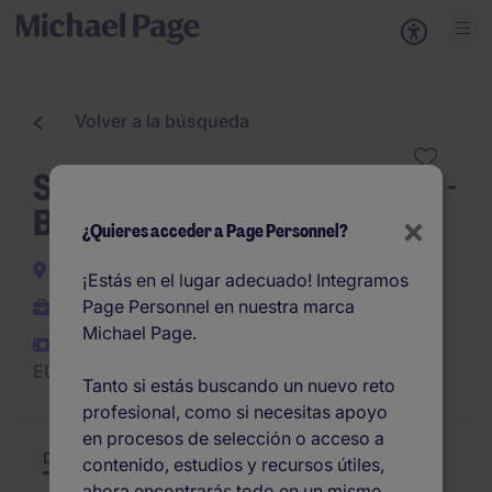
Volver a la búsqueda
SW Team Lead- Industria 4.0-
Barcelona
×
¿Quieres acceder a Page Personnel?
Badalona
¡Estás en el lugar adecuado! Integramos
Page Personnel en nuestra marca
Permanente
Michael Page.
EUR55.000 -
EUR60.000 por año
Tanto si estás buscando un nuevo reto
profesional, como si necesitas apoyo
en procesos de selección o acceso a
Descripción
Resumen
Otras ofertas
contenido, estudios y recursos útiles,
ahora encontrarás todo en un mismo