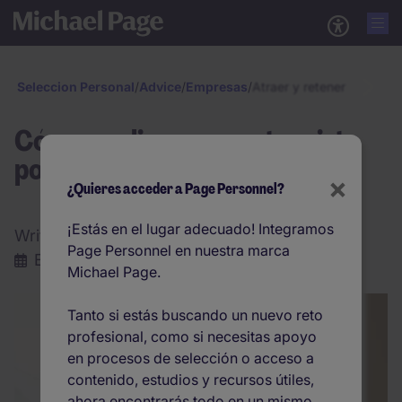
Seleccion Personal
/
Advice
/
Empresas
/
Atraer y retener talento
Cómo realizar una entrevista
por competencias
×
¿Quieres acceder a Page Personnel?
¡Estás en el lugar adecuado! Integramos
Written by:
Michael Page
Page Personnel en nuestra marca
Enero 2025
|
3 min. lectura
Michael Page.
Tanto si estás buscando un nuevo reto
profesional, como si necesitas apoyo
en procesos de selección o acceso a
contenido, estudios y recursos útiles,
ahora encontrarás todo en un mismo