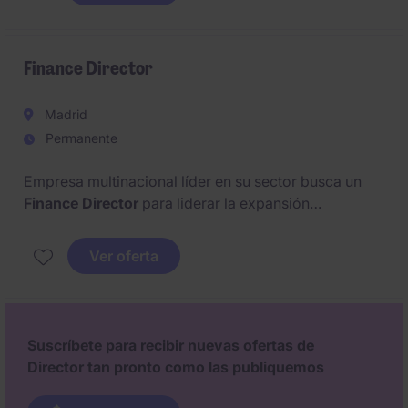
La posición tendrá un papel clave en el desarrollo de
oportunidades comerciales, la gestión de relaciones
estratégicas y la colaboración con el canal de
Finance Director
distribución.
Madrid
Permanente
Empresa multinacional líder en su sector busca un
Finance Director
para liderar la expansión
internacional del grupo. La posición estará ubicada
en
Madrid Centro
. El candidato ideal contará con
6-
Ver oferta
8 años de experiencia
en una multinacional de
referencia.
nivel muy alto de inglés
. Formato de
trabajo:
híbrido
.
Suscríbete para recibir nuevas ofertas de
Director tan pronto como las publiquemos