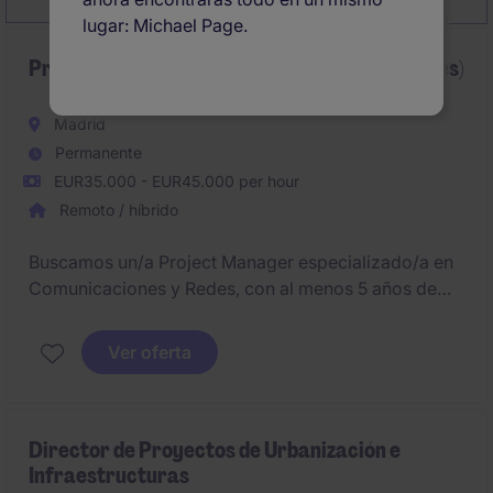
lugar: Michael Page.
Project Manager (Redes & Telecomunicaciones)
Madrid
Permanente
EUR35.000 - EUR45.000 per hour
Remoto / híbrido
Buscamos un/a Project Manager especializado/a en
Comunicaciones y Redes, con al menos 5 años de
experiencia liderando proyectos tecnológicos. Será
responsable de la gestión integral del ciclo de vida
Ver oferta
del proyecto, asegurando calidad, plazos y
resultados en entornos complejos de infraestructura.
Director de Proyectos de Urbanización e
Infraestructuras