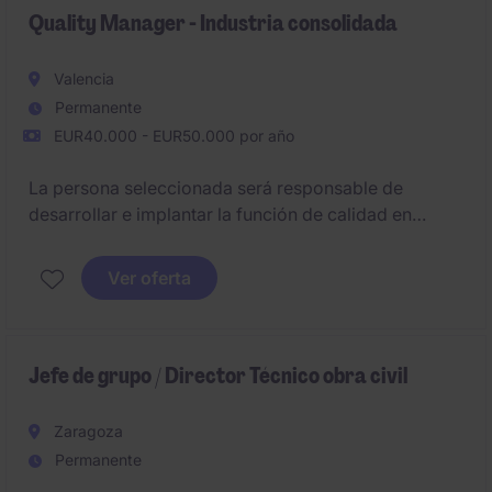
commercial and operational performance across a
Quality Manager - Industria consolidada
regulated, high-quality environment.
Valencia
Permanente
EUR40.000 - EUR50.000 por año
La persona seleccionada será responsable de
desarrollar e implantar la función de calidad en
planta, definiendo controles, criterios y
procedimientos directamente en el entorno
Ver oferta
productivo. El objetivo es asegurar la calidad del
producto final, estructurar un sistema de control
efectivo y crear una cultura de calidad práctica y
operativa, altamente integrada con producción.
Jefe de grupo / Director Técnico obra civil
Zaragoza
Permanente