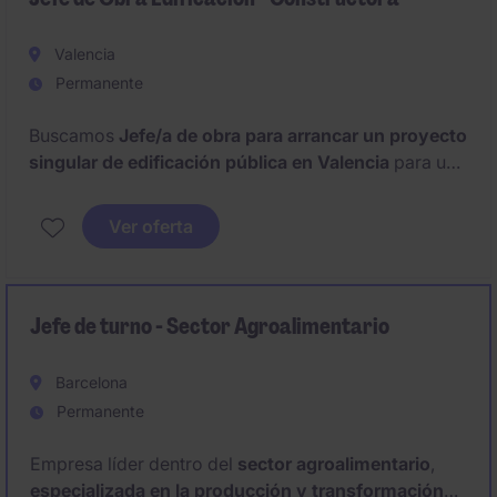
Valencia
Permanente
Buscamos
Jefe/a de obra para arrancar un proyecto
singular de edificación pública en Valencia
para una
interesante constructora Valenciana con gran
trayectoria en el sector de la construcción.
Ver oferta
Oportunidad de incorporarse a una constructora con
experiencia en proyectos singulares y de alto valor
técnico a
largo plazo.
Jefe de turno - Sector Agroalimentario
Barcelona
Permanente
Empresa líder dentro del
sector agroalimentario
,
especializada en la producción y transformación