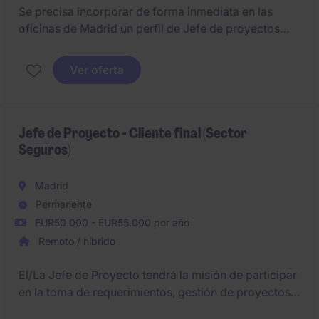
Se precisa incorporar de forma inmediata en las
oficinas de Madrid un perfil de Jefe de proyectos
arquitectónicos creativo (h/m) capaz de desarrollar
propuestas arquitectónicas con solvencia desde la
Ver oferta
concepción y con una clara sensibilidad por el
diseño arquitectónico.
Valoramos especialmente a una persona apasionada
Jefe de Proyecto - Cliente final (Sector
Seguros)
por la arquitectura.
Madrid
Permanente
EUR50.000 - EUR55.000 por año
Remoto / híbrido
El/La Jefe de Proyecto tendrá la misión de participar
en la toma de requerimientos, gestión de proyectos y
equipos vinculados al área de Desarrollo de SW