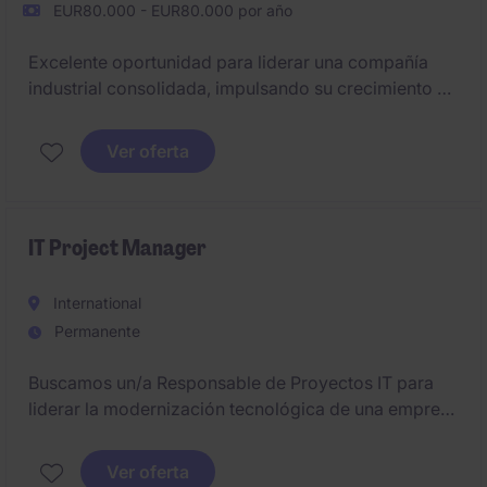
EUR80.000 - EUR80.000 por año
Excelente oportunidad para liderar una compañía
industrial consolidada, impulsando su crecimiento y
transformación.
Buscamos un Director General con visión
Ver oferta
estratégica, expertise técnico y orientación a
resultados.
IT Project Manager
International
Permanente
Buscamos un/a Responsable de Proyectos IT para
liderar la modernización tecnológica de una empresa
industrial, impulsando iniciativas de transformación
digital, automatización y optimización de procesos.
Ver oferta