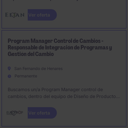
de proteínas vegetales e ingredientes derivados de
la soja
, con foco en la sostenibilidad y la innovación
Ver oferta
alimentaría, busca incorporar a un
Jefe de Turno.
Program Manager Control de Cambios -
Responsable de Integración de Programas y
Gestión del Cambio
San Fernando de Henares
Permanente
Buscamos un/a Program Manager control de
cambios, dentro del equipo de Diseño de Producto,
que será responsable de las actividades de
integración de todos los proyectos relacionados con
Ver oferta
cambios de diseño del motor TP400. Este puesto
interactúa con equipos multidisciplinares de EPI, así