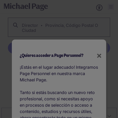
Director
Provincia, Código Postal O
Ciudad
Crear alerta
×
¿Quieres acceder a Page Personnel?
789
Director ofertas de
¡Estás en el lugar adecuado! Integramos
Page Personnel en nuestra marca
empleo en España
Michael Page.
Tanto si estás buscando un nuevo reto
Crear alerta
profesional, como si necesitas apoyo
en procesos de selección o acceso a
contenido, estudios y recursos útiles,
Close
Relevancia
Filter
ahora encontrarás todo en un mismo