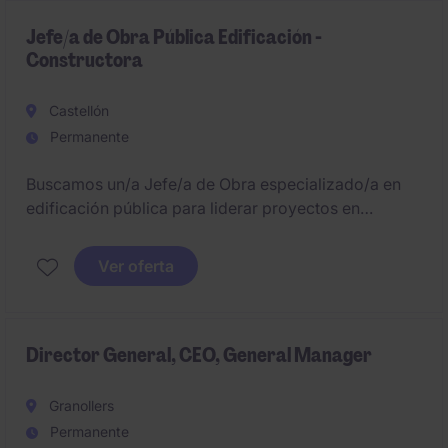
como con las empresas matrices y proveedores
externos.
Jefe/a de Obra Pública Edificación -
Constructora
Castellón
Permanente
Buscamos un/a Jefe/a de Obra especializado/a en
edificación pública para liderar proyectos en
Castellón. Se encargará de la planificación,
ejecución y control económico de la obras. Con ello
Ver oferta
se busca a una persona a largo plazo para la
provincia de Castellón.
Director General, CEO, General Manager
Granollers
Permanente