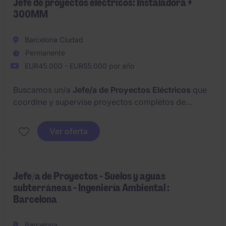
Jefe de proyectos eléctricos: Instaladora +
300MM
Barcelona Ciudad
Permanente
EUR45.000 - EUR55.000 por año
Buscamos un/a
Jefe/a de Proyectos Eléctricos
que
coordine y supervise proyectos completos de
instalación eléctrica, garantizando plazos, calidad y
presupuesto. Serás la referencia técnica y de gestión
Ver oferta
para asegurar la excelencia en cada fase del
proyecto.
Jefe/a de Proyectos - Suelos y aguas
subterráneas - Ingeniería Ambiental :
Barcelona
Barcelona