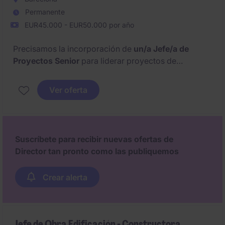
Permanente
EUR45.000 - EUR50.000 por año
Precisamos la incorporación de
un/a Jefe/a de
Proyectos Senior
para liderar proyectos de
investigación, caracterización y
remediación de
suelos y aguas subterráneas.
Rol 360º con
Ver oferta
presencia en campo, dirección técnica, relación con
administraciones y coordinación con subcontratas.
Suscríbete para recibir nuevas ofertas de
Director tan pronto como las publiquemos
Crear alerta
Jefe de Obra Edificación - Constructora