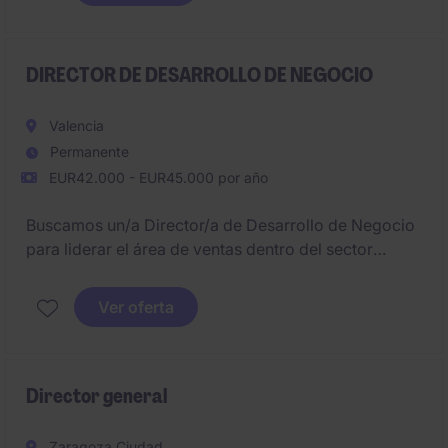
La persona seleccionada tendrá un papel clave en la
definición e implantación de un nuevo ERP y otras
soluciones tecnológicas estratégicas para el
negocio.
DIRECTOR DE DESARROLLO DE NEGOCIO
Valencia
Permanente
EUR42.000 - EUR45.000 por año
Buscamos un/a Director/a de Desarrollo de Negocio
para liderar el área de ventas dentro del sector
Digital. El puesto está ubicado cerca de Valencia y
requiere experiencia consolidada en la gestión de
Ver oferta
estrategias comerciales
Director general
Zaragoza Ciudad