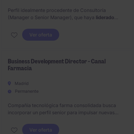
Perfil idealmente procedente de Consultoría
(Manager o Senior Manager), que haya
liderado
equipos de desarrollo de SW, con experiencia en el
ciclo CI/CD , Devops, que sepa aportar soluciones
Ver oferta
al equipo técnico.
Este rol combina responsabilidades estratégicas con
una implicación directa en el desarrollo, y evolución
Business Development Director - Canal
Farmacia
del producto, especialmente en entornos basados en
Inteligencia Artificial y datos.
Madrid
Permanente
Compañía tecnológica farma consolidada busca
incorporar un perfil senior para impulsar nuevas
oportunidades de crecimiento en el
ecosistema de
salud digital, retail Farma y soluciones B2B
.
Ver oferta