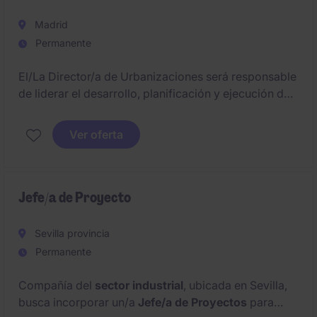
Madrid
Permanente
El/La Director/a de Urbanizaciones será responsable
de liderar el desarrollo, planificación y ejecución de
proyectos de urbanización e infraestructuras,
garantizando el cumplimiento de plazos, costes,
Ver oferta
calidad y normativa. Actuará como figura clave de
coordinación entre promotor, equipos técnicos y
administraciones públicas.
Jefe/a de Proyecto
Sevilla provincia
Permanente
Compañía del
sector industrial
, ubicada en Sevilla,
busca incorporar un/a
Jefe/a de Proyectos
para