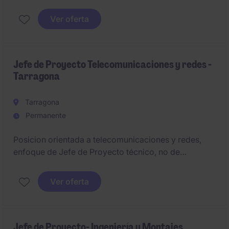
liderar la planificación, ejecución y control de
proyectos industriales, asegurando el cumplimiento
Ver oferta
de plazos, costes, calidad y seguridad.
Jefe de Proyecto Telecomunicaciones y redes -
Tarragona
Tarragona
Permanente
Posicion orientada a telecomunicaciones y redes,
enfoque de Jefe de Proyecto técnico, no de
ingeniero de redes puro.
Ver oferta
Jefe de Proyecto- Ingeniería y Montajes