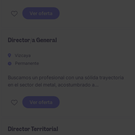
operaciones de una organización en crecimiento.
Este puesto estratégico se sitúa en la provincia de
Ver oferta
Cadiz y se requiere que el candidato/a seste ubicado
en la zona.
Director/a General
Vizcaya
Permanente
Buscamos un profesional con una sólida trayectoria
en el sector del metal, acostumbrado a
desenvolverse en entornos industriales exigentes.
Deberá combinar una fuerte orientación comercial
Ver oferta
con capacidad de gestión empresarial, liderazgo
cercano y determinación para impulsar el
crecimiento de la compañía.
Director Territorial