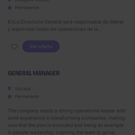
Permanente
El/La Director/a General será responsable de liderar
y supervisar todas las operaciones de la
organización, asegurando el cumplimiento de los
objetivos estratégicos y operativos. La posición está
Ver oferta
basada en Zaragoza y requiere experiencia previa en
la gestión de equipos y operaciones.
GENERAL MANAGER
Vizcaya
Permanente
The company needs a strong operational leader with
solid experience in transforming companies, making
sure that the plan is executed and being an example
in people leadership, inspiring the team to grow,