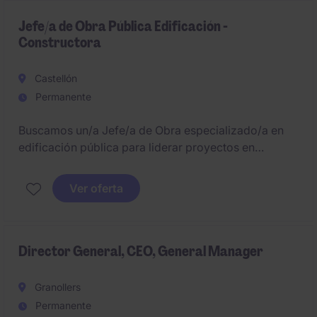
como con las empresas matrices y proveedores
externos.
Jefe/a de Obra Pública Edificación -
Constructora
Castellón
Permanente
Buscamos un/a Jefe/a de Obra especializado/a en
edificación pública para liderar proyectos en
Castellón. Se encargará de la planificación,
ejecución y control económico de la obras. Con ello
Ver oferta
se busca a una persona a largo plazo para la
provincia de Castellón.
Director General, CEO, General Manager
Granollers
Permanente