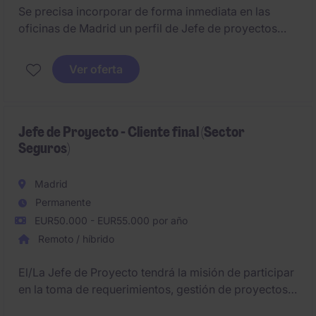
Se precisa incorporar de forma inmediata en las
oficinas de Madrid un perfil de Jefe de proyectos
arquitectónicos creativo (h/m) capaz de desarrollar
propuestas arquitectónicas con solvencia desde la
Ver oferta
concepción y con una clara sensibilidad por el
diseño arquitectónico.
Valoramos especialmente a una persona apasionada
Jefe de Proyecto - Cliente final (Sector
Seguros)
por la arquitectura.
Madrid
Permanente
EUR50.000 - EUR55.000 por año
Remoto / híbrido
El/La Jefe de Proyecto tendrá la misión de participar
en la toma de requerimientos, gestión de proyectos y
equipos vinculados al área de Desarrollo de SW