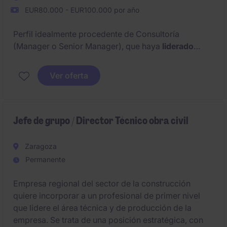
EUR80.000 - EUR100.000 por año
Perfil idealmente procedente de Consultoría
(Manager o Senior Manager), que haya
liderado
equipos de desarrollo de SW, con experiencia en el
ciclo CI/CD , Devops, que sepa aportar soluciones
Ver oferta
al equipo técnico.
Este rol combina responsabilidades estratégicas con
una implicación directa en el desarrollo, y evolución
Jefe de grupo / Director Técnico obra civil
del producto, especialmente en entornos basados en
Inteligencia Artificial y datos.
Zaragoza
Permanente
Empresa regional del sector de la construcción
quiere incorporar a un profesional de primer nivel
que lidere el área técnica y de producción de la
empresa. Se trata de una posición estratégica, con