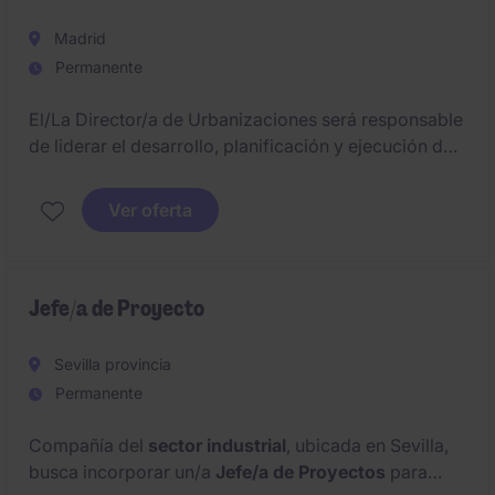
Madrid
Permanente
El/La Director/a de Urbanizaciones será responsable
de liderar el desarrollo, planificación y ejecución de
proyectos de urbanización e infraestructuras,
garantizando el cumplimiento de plazos, costes,
Ver oferta
calidad y normativa. Actuará como figura clave de
coordinación entre promotor, equipos técnicos y
administraciones públicas.
Jefe/a de Proyecto
Sevilla provincia
Permanente
Compañía del
sector industrial
, ubicada en Sevilla,
busca incorporar un/a
Jefe/a de Proyectos
para