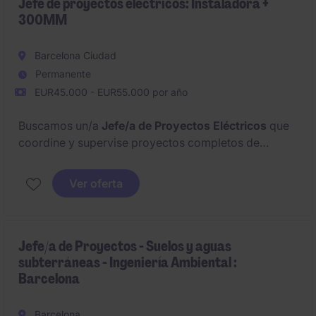
Jefe de proyectos eléctricos: Instaladora +
300MM
Barcelona Ciudad
Permanente
EUR45.000 - EUR55.000 por año
Buscamos un/a
Jefe/a de Proyectos Eléctricos
que
coordine y supervise proyectos completos de
instalación eléctrica, garantizando plazos, calidad y
presupuesto. Serás la referencia técnica y de gestión
Ver oferta
para asegurar la excelencia en cada fase del
proyecto.
Jefe/a de Proyectos - Suelos y aguas
subterráneas - Ingeniería Ambiental :
Barcelona
Barcelona