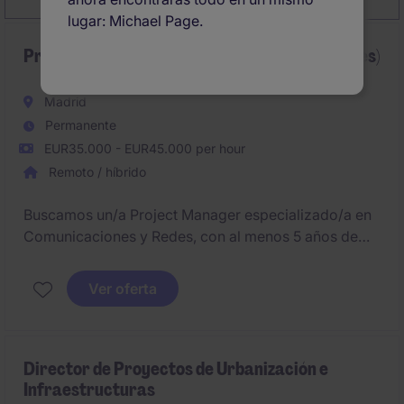
lugar: Michael Page.
Project Manager (Redes & Telecomunicaciones)
Madrid
Permanente
EUR35.000 - EUR45.000 per hour
Remoto / híbrido
Buscamos un/a Project Manager especializado/a en
Comunicaciones y Redes, con al menos 5 años de
experiencia liderando proyectos tecnológicos. Será
responsable de la gestión integral del ciclo de vida
Ver oferta
del proyecto, asegurando calidad, plazos y
resultados en entornos complejos de infraestructura.
Director de Proyectos de Urbanización e
Infraestructuras