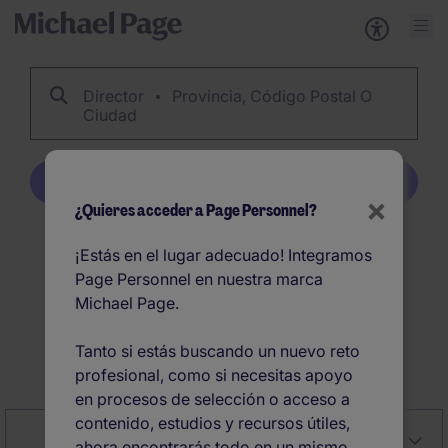
Director
Provincia, Código Postal O
Ciudad
Crear alerta
×
¿Quieres acceder a Page Personnel?
784
Director ofertas de
¡Estás en el lugar adecuado! Integramos
Page Personnel en nuestra marca
empleo en España
Michael Page.
Tanto si estás buscando un nuevo reto
Crear alerta
profesional, como si necesitas apoyo
en procesos de selección o acceso a
contenido, estudios y recursos útiles,
Close
Relevancia
Filter
ahora encontrarás todo en un mismo