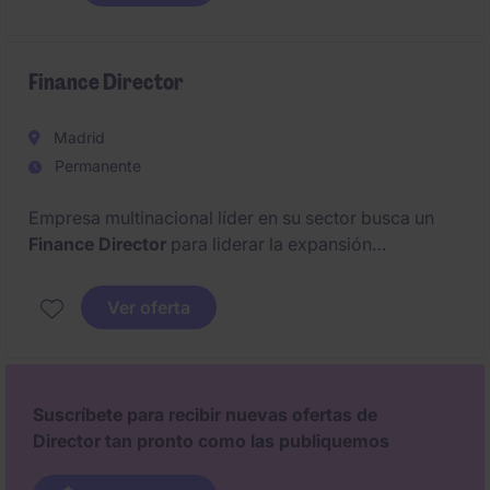
La posición tendrá un papel clave en el desarrollo de
oportunidades comerciales, la gestión de relaciones
estratégicas y la colaboración con el canal de
Finance Director
distribución.
Madrid
Permanente
Empresa multinacional líder en su sector busca un
Finance Director
para liderar la expansión
internacional del grupo. La posición estará ubicada
en
Madrid Centro
. El candidato ideal contará con
6-
Ver oferta
8 años de experiencia
en una multinacional de
referencia.
nivel muy alto de inglés
. Formato de
trabajo:
híbrido
.
Suscríbete para recibir nuevas ofertas de
Director tan pronto como las publiquemos