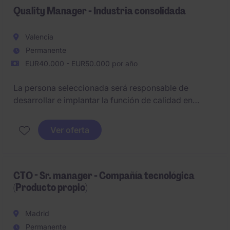
international organization.
Quality Manager - Industria consolidada
Valencia
Permanente
EUR40.000 - EUR50.000 por año
La persona seleccionada será responsable de
desarrollar e implantar la función de calidad en
planta, definiendo controles, criterios y
procedimientos directamente en el entorno
Ver oferta
productivo. El objetivo es asegurar la calidad del
producto final, estructurar un sistema de control
efectivo y crear una cultura de calidad práctica y
operativa, altamente integrada con producción.
CTO - Sr. manager - Compañía tecnológica
(Producto propio)
Madrid
Permanente