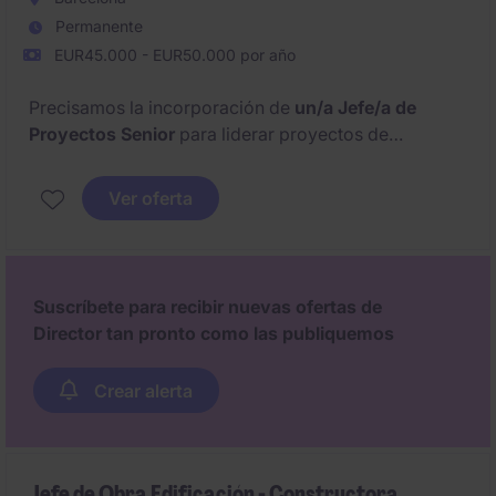
Permanente
EUR45.000 - EUR50.000 por año
Precisamos la incorporación de
un/a Jefe/a de
Proyectos Senior
para liderar proyectos de
investigación, caracterización y
remediación de
suelos y aguas subterráneas.
Rol 360º con
Ver oferta
presencia en campo, dirección técnica, relación con
administraciones y coordinación con subcontratas.
Suscríbete para recibir nuevas ofertas de
Director tan pronto como las publiquemos
Crear alerta
Jefe de Obra Edificación - Constructora