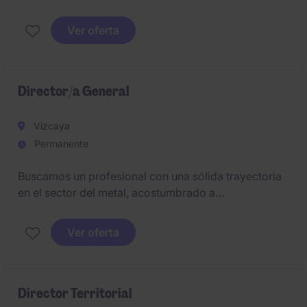
operaciones de una organización en crecimiento.
Este puesto estratégico se sitúa en la provincia de
Ver oferta
Cadiz y se requiere que el candidato/a seste ubicado
en la zona.
Director/a General
Vizcaya
Permanente
Buscamos un profesional con una sólida trayectoria
en el sector del metal, acostumbrado a
desenvolverse en entornos industriales exigentes.
Deberá combinar una fuerte orientación comercial
Ver oferta
con capacidad de gestión empresarial, liderazgo
cercano y determinación para impulsar el
crecimiento de la compañía.
Director Territorial