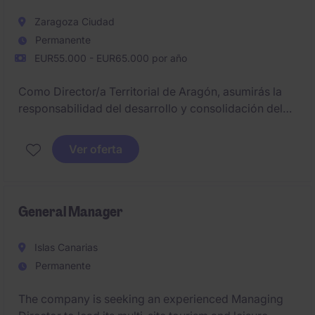
Zaragoza Ciudad
Permanente
EUR55.000 - EUR65.000 por año
Como Director/a Territorial de Aragón, asumirás la
responsabilidad del desarrollo y consolidación del
negocio en la región, liderando la estrategia
comercial y el crecimiento de la cartera de clientes
Ver oferta
industriales y empresariales.
General Manager
Islas Canarias
Permanente
The company is seeking an experienced Managing