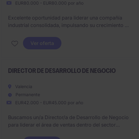
EUR80.000 - EUR80.000 por año
Excelente oportunidad para liderar una compañía
industrial consolidada, impulsando su crecimiento y
transformación.
Buscamos un Director General con visión
Ver oferta
estratégica, expertise técnico y orientación a
resultados.
DIRECTOR DE DESARROLLO DE NEGOCIO
Valencia
Permanente
EUR42.000 - EUR45.000 por año
Buscamos un/a Director/a de Desarrollo de Negocio
para liderar el área de ventas dentro del sector
Digital. El puesto está ubicado cerca de Valencia y