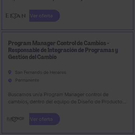
de proteínas vegetales e ingredientes derivados de
la soja
, con foco en la sostenibilidad y la innovación
Ver oferta
alimentaría, busca incorporar a un
Jefe de Turno.
Program Manager Control de Cambios -
Responsable de Integración de Programas y
Gestión del Cambio
San Fernando de Henares
Permanente
Buscamos un/a Program Manager control de
cambios, dentro del equipo de Diseño de Producto,
que será responsable de las actividades de
integración de todos los proyectos relacionados con
Ver oferta
cambios de diseño del motor TP400. Este puesto
interactúa con equipos multidisciplinares de EPI, así