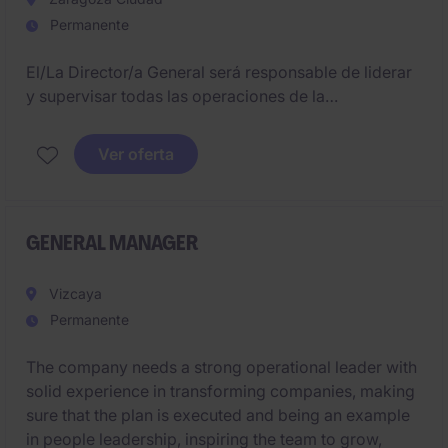
Permanente
El/La Director/a General será responsable de liderar
y supervisar todas las operaciones de la
organización, asegurando el cumplimiento de los
objetivos estratégicos y operativos. La posición está
Ver oferta
basada en Zaragoza y requiere experiencia previa en
la gestión de equipos y operaciones.
GENERAL MANAGER
Vizcaya
Permanente
The company needs a strong operational leader with
solid experience in transforming companies, making
sure that the plan is executed and being an example
in people leadership, inspiring the team to grow,