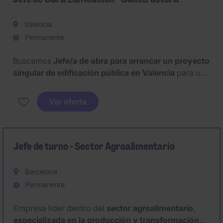
Valencia
Permanente
Buscamos
Jefe/a de obra para arrancar un proyecto
singular de edificación pública en Valencia
para una
interesante constructora Valenciana con gran
trayectoria en el sector de la construcción.
Ver oferta
Oportunidad de incorporarse a una constructora con
experiencia en proyectos singulares y de alto valor
técnico a
largo plazo.
Jefe de turno - Sector Agroalimentario
Barcelona
Permanente
Empresa líder dentro del
sector agroalimentario
,
especializada en la producción y transformación