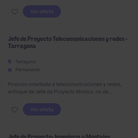
liderar la planificación, ejecución y control de
proyectos industriales, asegurando el cumplimiento
Ver oferta
de plazos, costes, calidad y seguridad.
Jefe de Proyecto Telecomunicaciones y redes -
Tarragona
Tarragona
Permanente
Posicion orientada a telecomunicaciones y redes,
enfoque de Jefe de Proyecto técnico, no de
ingeniero de redes puro.
Ver oferta
Jefe de Proyecto- Ingeniería y Montajes