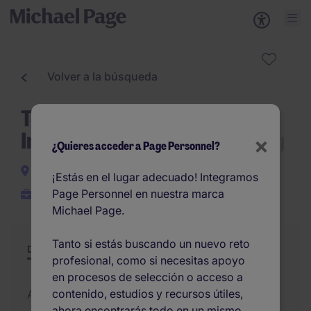
Volver a la búsqueda
Team Leader Sales -
Inmobiliaria de Alto Standing
×
¿Quieres acceder a Page Personnel?
Barcelona
¡Estás en el lugar adecuado! Integramos
Page Personnel en nuestra marca
Permanente
Michael Page.
Tanto si estás buscando un nuevo reto
Descripción
Resumen
Otras ofertas
profesional, como si necesitas apoyo
en procesos de selección o acceso a
contenido, estudios y recursos útiles,
Actualizado el 17/06/2026
ahora encontrarás todo en un mismo