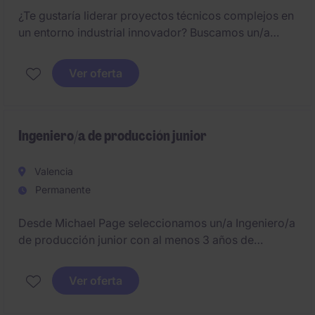
¿Te gustaría liderar proyectos técnicos complejos en
un entorno industrial innovador? Buscamos un/a
Técnico/a o Ingeniero/a para coordinar la
modernización de equipos técnicos, asegurando la
Ver oferta
correcta integración de sistemas y el cumplimiento
de estándares de calidad y plazos.
Ingeniero/a de producción junior
Valencia
Permanente
Desde Michael Page seleccionamos un/a Ingeniero/a
de producción junior con al menos 3 años de
experiencia en entornos industriales y con muchas
ganas de aprender y crecer profesionalmente. Si te
Ver oferta
interesa inscríbete a la oferta.