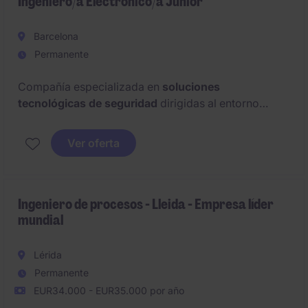
Ingeniero/a Electrónico/a Junior
Barcelona
Permanente
Compañía especializada en
soluciones
tecnológicas de seguridad
dirigidas al entorno
profesional e industrial busca incorporar a un
Ingeniero/a Electrónico/a Junior con enfoque
Ver oferta
comercial
que quiera formar parte de proyectos
tecnológicos con recorrido y especializarse en
producto.
Ingeniero de procesos - Lleida - Empresa líder
mundial
Lérida
Permanente
EUR34.000 - EUR35.000 por año