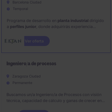
Barcelona Ciudad
Temporal
Programa de desarrollo en
planta industrial
dirigido
a
perfiles junior
, donde adquirirás experiencia
rotando entre
producción
y
mantenimiento
en un
entorno real y exigente.
Ver oferta
Buscan personas con actitud, ganas de aprender y
disponibilidad a turnos, con potencial para crecer y
consolidarse dentro del equipo a futuro.
Ingeniero/a de procesos
Zaragoza Ciudad
Permanente
Buscamos un/a Ingeniero/a de Procesos con visión
técnica, capacidad de cálculo y ganas de crecer en
proyectos industriales complejos.