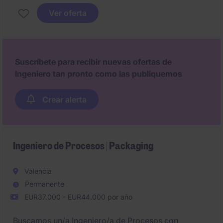
GMP. Excelente oportunidad para integrarse en un
Ver oferta
proyecto industrial de alta complejidad técnica
dentro del sector farmacéutico.
Suscríbete para recibir nuevas ofertas de
Ingeniero tan pronto como las publiquemos
Crear alerta
Ingeniero de Procesos | Packaging
Valencia
Permanente
EUR37.000 - EUR44.000 por año
Buscamos un/a Ingeniero/a de Procesos con