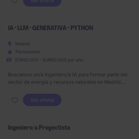
Ver oferta
IA - LLM - GENERATIVA - PYTHON
Madrid
Permanente
EUR50.000 - EUR60.000 por año
Buscamos un/a Ingeniero/a IA para formar parte del
sector de energía y recursos naturales en Madrid.
Este rol estará enfocado en el diseño y desarrollo de
soluciones tecnológicas avanzadas basadas en
Ver oferta
inteligencia artificial.
Ingeniero/a Proyectista