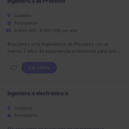
transformación digital.
Ingeniero/a de Procesos
Castellón
Permanente
EUR30.000 - EUR31.000 por año
Buscamos un/a Ingeniero/a de Procesos con al
menos 3 años de experiencia profesional para una
empresa en pleno crecimiento.
Ver oferta
Ingeniero/a electrónico/a
Zaragoza
Permanente