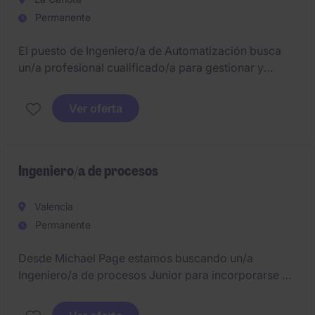
Permanente
El puesto de Ingeniero/a de Automatización busca
un/a profesional cualificado/a para gestionar y
optimizar los procesos automáticos en el sector
FMCG en Córdoba. Este rol es clave para asegurar la
Ver oferta
eficiencia y el correcto funcionamiento de los
sistemas de automatización en la planta.
Ingeniero/a de procesos
Valencia
Permanente
Desde Michael Page estamos buscando un/a
Ingeniero/a de procesos Junior para incorporarse en
una empresa en crecimiento en Catarroja: