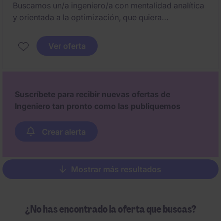
Buscamos un/a ingeniero/a con mentalidad analítica
y orientada a la optimización, que quiera
desarrollarse en una planta industrial moderna
dentro de un entorno de crecimiento y mejora
Ver oferta
continua. Será clave para asegurar la viabilidad y
eficiencia del plan productivo en un proceso
altamente técnico.
Suscríbete para recibir nuevas ofertas de
Ingeniero tan pronto como las publiquemos
Crear alerta
Mostrar más resultados
Pagination
¿No has encontrado la oferta que buscas?