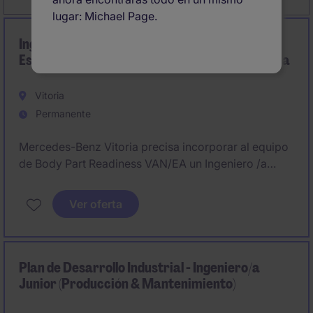
lugar: Michael Page.
Ingeniero/a especialista en
Estampado/Troqueles - Mercedes Benz Vitoria
Vitoria
Permanente
Mercedes-Benz Vitoria precisa incorporar al equipo
de Body Part Readiness VAN/EA un Ingeniero /a
experto en Troqueles y Equipos para Estampado en
frío (Troqueles, Piezas de Prensa).
Ver oferta
Plan de Desarrollo Industrial - Ingeniero/a
Junior (Producción & Mantenimiento)