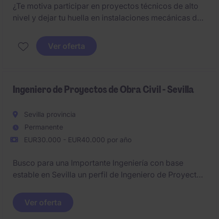
¿Te motiva participar en proyectos técnicos de alto
nivel y dejar tu huella en instalaciones mecánicas de
gran envergadura?
Ver oferta
Ingeniero de Proyectos de Obra Civil - Sevilla
Sevilla provincia
Permanente
EUR30.000 - EUR40.000 por año
Busco para una Importante Ingeniería con base
estable en Sevilla un perfil de Ingeniero de Proyectos
de Obras Civiles que se incorpore a su equipo
técnico para dar apoyo a los proyectos en la fase de
Ver oferta
estudio, redacción de proyectos.