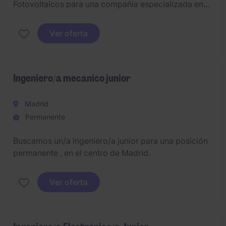
Fotovoltaicos para una compañía especializada en
instalaciones de autoconsumo ubicada en Sevilla. La
posición estará enfocada en el diseño,
Ver oferta
dimensionamiento, tramitación y legalización de
proyectos fotovoltaicos, participando en todas las
fases técnicas de ejecución.
Ingeniero/a mecánico junior
Madrid
Permanente
Buscamos un/a ingeniero/a junior para una posición
permanente , en el centro de Madrid.
Ver oferta