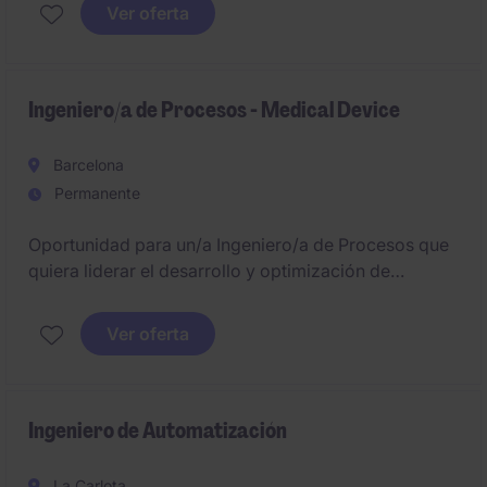
Ver oferta
Ingeniero/a de Procesos - Medical Device
Barcelona
Permanente
Oportunidad para un/a Ingeniero/a de Procesos que
quiera liderar el desarrollo y optimización de
procesos productivos en un entorno medical device
altamente tecnológico. Rol estratégico para impulsar
Ver oferta
la eficiencia, la calidad y la estandarización dentro
de una planta en crecimiento.
Ingeniero de Automatización
La Carlota