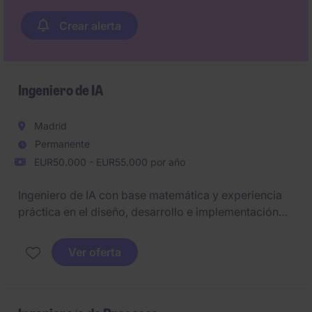
Crear alerta
Ingeniero de IA
Madrid
Permanente
EUR50.000 - EUR55.000 por año
Ingeniero de IA con base matemática y experiencia
práctica en el diseño, desarrollo e implementación
de soluciones basadas en inteligencia artificial,
modelos de lenguaje (LLMs), arquitecturas
Ver oferta
escalables y desarrollo de sistemas inteligentes
orientados a negocio, con capacidad para trabajar
en entornos cloud y liderar iniciativas de