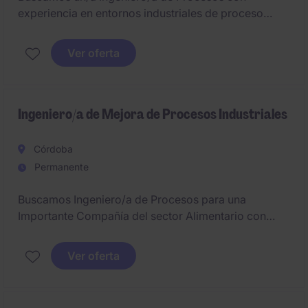
experiencia en entornos industriales de proceso
continuo para liderar iniciativas de mejora continua,
optimización productiva y análisis de datos en una
Ver oferta
planta altamente automatizada. La posición ofrece la
oportunidad de incorporarse a una compañía
multinacional líder, participando en proyectos con
impacto directo en la eficiencia y el rendimiento
Ingeniero/a de Mejora de Procesos Industriales
operativo.
Córdoba
Permanente
Buscamos Ingeniero/a de Procesos para una
Importante Compañía del sector Alimentario con
presencia en la provincia de Córdoba para liderar
proyectos de mejora de procesos industriales y
Ver oferta
ampliaciones de planta.