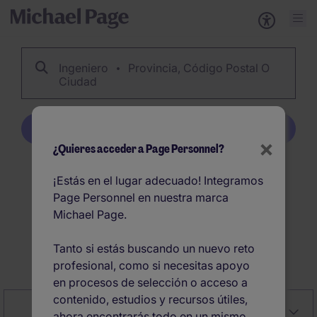
Ingeniero
Provincia, Código Postal O
Ciudad
Crear alerta
×
¿Quieres acceder a Page Personnel?
612
Ingeniero ofertas de
¡Estás en el lugar adecuado! Integramos
Page Personnel en nuestra marca
empleo en España
Michael Page.
Tanto si estás buscando un nuevo reto
Crear alerta
profesional, como si necesitas apoyo
en procesos de selección o acceso a
contenido, estudios y recursos útiles,
Close
Relevancia
Filter
ahora encontrarás todo en un mismo