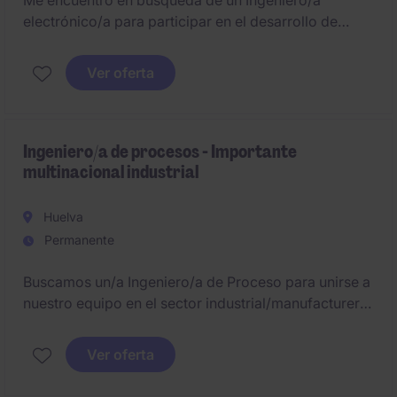
Me encuentro en búsqueda de un Ingeniero/a
electrónico/a para participar en el desarrollo de
arquitecturas basadas en STM32 y sistemas
embebidos integrados en soluciones reales.
Ver oferta
Ingeniero/a de procesos - Importante
multinacional industrial
Huelva
Permanente
Buscamos un/a Ingeniero/a de Proceso para unirse a
nuestro equipo en el sector industrial/manufacturero.
El puesto está ubicado en Huelva
Ver oferta