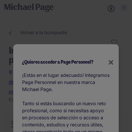
Volver a la búsqueda
Ingeniero desarrollo
producto (Cerámica)
×
¿Quieres acceder a Page Personnel?
Toledo
¡Estás en el lugar adecuado! Integramos
Page Personnel en nuestra marca
Permanente
Michael Page.
EUR35.000 -
EUR44.000 por año
Tanto si estás buscando un nuevo reto
profesional, como si necesitas apoyo
en procesos de selección o acceso a
Descripción
Resumen
Otras ofertas
contenido, estudios y recursos útiles,
ahora encontrarás todo en un mismo