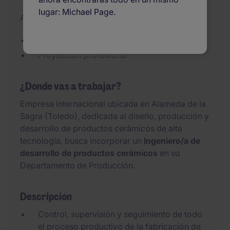
lugar: Michael Page.
Actualizado el 29/07/2026
Empresa consolidada
Proyección profesional
¿Dónde vas a trabajar?
Empresa internacional ubicada en Alameda de la
Sagra (Toledo), dedicada al diseño, producción y
desarrollo de productos cerámicos de alta
tecnología, busca incorporar un
Ingeniero/a de
desarrollo de productos cerámicos
en su
Departamento de Producción.
Descripción
Control, supervisión y seguimiento de todo
el proceso productivo de la fabricación de