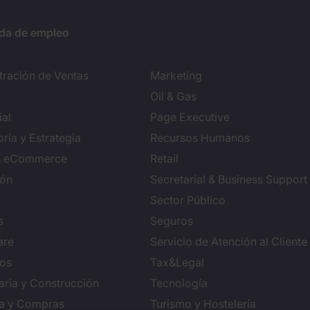
da de empleo
tración de Ventas
Marketing
Oil & Gas
al
Page Executive
ría y Estrategia
Recursos Humanos
 & eCommerce
Retail
ión
Secretarial & Business Support
Sector Público
s
Seguros
are
Servicio de Atención al Cliente
ros
Tax&Legal
aria y Construcción
Tecnología
ca y Compras
Turismo y Hostelería