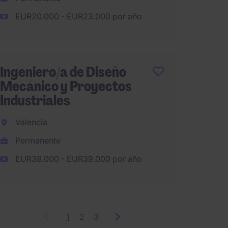
Perma
EUR20.000 - EUR23.000 por año
EUR35.
Ingeniero/a de Diseño
Ingene
Mecánico y Proyectos
Proye
Industriales
Barce
Valencia
Perma
Permanente
EUR38.000 - EUR39.000 por año
1
Showing
2
3