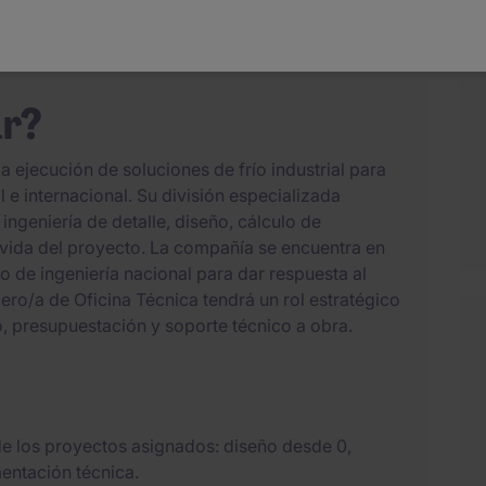
frío industrial - sector farmacéutico
e Proyectos, Presupuestación, Obra
ar?
a ejecución de soluciones de frío industrial para
l e internacional. Su división especializada
ingeniería de detalle, diseño, cálculo de
a vida del proyecto. La compañía se encuentra en
o de ingeniería nacional para dar respuesta al
ro/a de Oficina Técnica tendrá un rol estratégico
, presupuestación y soporte técnico a obra.
 de los proyectos asignados: diseño desde 0,
entación técnica.