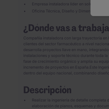
Empresa instaladora líder en soluciones de 
Oficina Técnica, Diseño y Dimensionado d
¿Dónde vas a trabaj
Compañía instaladora con larga trayectoria en l
clientes del sector farmacéutico a nivel naciona
desarrolla proyectos llave en mano, integrando 
instalaciones y soporte técnico durante toda l
fase de crecimiento orgánico y amplía su equip
incremento de proyectos en España.Este Ingenie
dentro del equipo nacional, combinando diseño
Descripción
Realizar la ingeniería de detalle completa
elaboración de planos, esquemas y docum