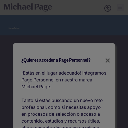
Search for jobs
×
Empieza aquí tu próximo empleo
¿Quieres acceder a Page Personnel?
Buscar
¡Estás en el lugar adecuado! Integramos
Page Personnel en nuestra marca
Puesto
Michael Page.
Tanto si estás buscando un nuevo reto
Localización
profesional, como si necesitas apoyo
en procesos de selección o acceso a
contenido, estudios y recursos útiles,
ahora encontrarás todo en un mismo