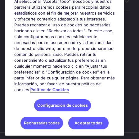
Sobre Michael Page
Al seleccionar "Aceptar todo", nosotros y nuestros
partners utilizaremos cookies para recopilar datos
estadísticos con el fin de mejorar nuestros servicios
y ofrecerte contenido adaptado a tus intereses.
Puedes rechazar el uso de cookies no necesarias
Premios y certificaciones
haciendo clic en "Rechazarlas todas". En este caso,
solo configuraremos cookies estrictamente
necesarias para el uso adecuado y la funcionalidad
de nuestro sitio web, pero no te proporcionaremos
contenido personalizado. Puedes retirar tu
consentimiento o actualizar tus preferencias en
cualquier momento haciendo clic en "Ajustar tus
preferencias" o "Configuración de cookies" en la
parte inferior de cualquier página. Para obtener más
información, por favor lee nuestra política de
cookies.
Política de Cookies
Google Rating
4.8
Configuración de cookies
Rechazarlas todas
Aceptar todas