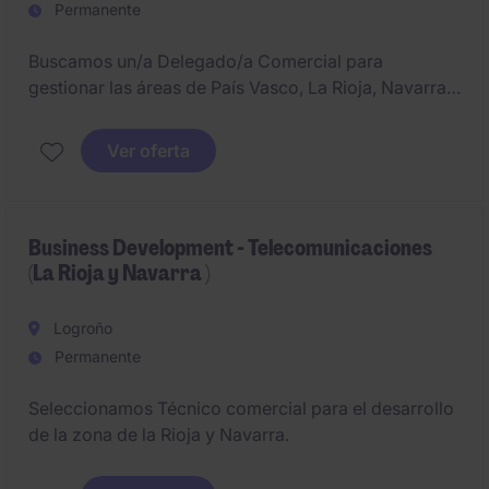
Permanente
Buscamos un/a Delegado/a Comercial para
gestionar las áreas de País Vasco, La Rioja, Navarra y
Burgos para un importante Grupo Bodeguero .( El
puesto requiere experiencia en el desarrollo de
Ver oferta
marcas en el canal horeca, gestión de distribuidores)
Business Development - Telecomunicaciones
(La Rioja y Navarra )
Logroño
Permanente
Seleccionamos Técnico comercial para el desarrollo
de la zona de la Rioja y Navarra.