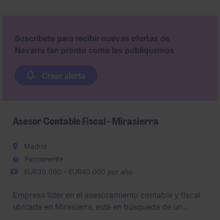
operativa real de aprovisionamiento, gestión de
stock, y logística. Es valorable conocer SAGE 50 y
contar con experiencia gestionando equipos.
Suscríbete para recibir nuevas ofertas de
Navarra tan pronto como las publiquemos
#JoinMichaelPage
Crear alerta
Asesor Contable Fiscal - Mirasierra
Madrid
Permanente
EUR30.000 - EUR40.000 por año
Empresa líder en el asesoramiento contable y fiscal
ubicada en Mirasierra, está en búsqueda de un
Asesor Contable Fiscal. El candidato seleccionado