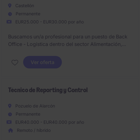
el posicionamiento de la compañía como socio de
Castellón
referencia del sector.
Permanente
EUR25.000 - EUR30.000 por año
Buscamos un/a profesional para un puesto de Back
Office - Logística dentro del sector Alimentación,
ubicada cerca de Castellón. El objetivo principal será
gestionar las operaciones logísticas y proporcionar
Ver oferta
soporte al departamento de Atención al Cliente.
Técnico de Reporting y Control
Pozuelo de Alarcón
Permanente
EUR40.000 - EUR40.000 por año
Remoto / híbrido