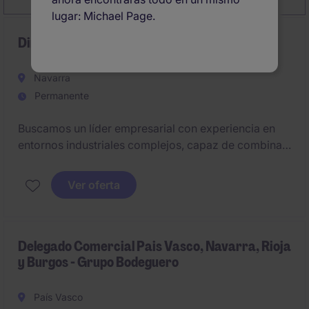
lugar: Michael Page.
Dirección General - Alimentación Navarra
Navarra
Permanente
Buscamos un líder empresarial con experiencia en
entornos industriales complejos, capaz de combinar
visión estratégica, criterio financiero y capacidad de
ejecución.
Ver oferta
Delegado Comercial Pais Vasco, Navarra, Rioja
y Burgos - Grupo Bodeguero
País Vasco