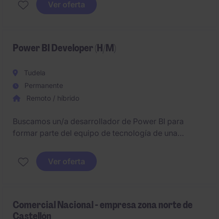
Ver oferta
y Navarra.
Power BI Developer (H/M)
Tudela
Permanente
Remoto / híbrido
Buscamos un/a desarrollador de Power BI para
formar parte del equipo de tecnología de una
empresa del sector alimentario. Será responsable de
construir todos los informes y dashboards de Power
Ver oferta
BI a partir de Wireframes y especificaciones
aprobadas.
Comercial Nacional - empresa zona norte de
Castellón