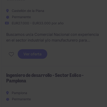
Castellón de la Plana
Permanente
EUR27.000 - EUR33.000 por año
Buscamos un/a Comercial Nacional con experiencia
en el sector industrial y/o manufacturero para
gestionar y desarrollar la cartera de clientes a nivel
nacional. El puesto está basado en Benicarló y
Ver oferta
requiere un perfil orientado a resultados y con
conocimiento del mercado.
Ingeniero de desarrollo - Sector Eólico -
Pamplona
Pamplona
Permanente