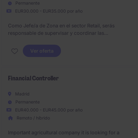
Permanente
EUR30.000 - EUR35.000 por año
Como Jefe/a de Zona en el sector Retail, serás
responsable de supervisar y coordinar las
operaciones, asegurando el correcto funcionamiento
de los puntos de venta. Tu objetivo será garantizar
Ver oferta
que se cumplan los estándares operativos y
estratégicos establecidos.
Financial Controller
Madrid
Permanente
EUR40.000 - EUR45.000 por año
Remoto / híbrido
Important agricultural company it is looking for a