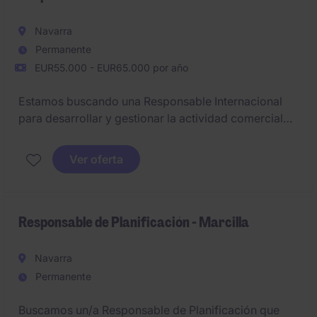
Navarra
Permanente
EUR55.000 - EUR65.000 por año
Estamos buscando una Responsable Internacional
para desarrollar y gestionar la actividad comercial
internacional en mercados estratégicos, impulsando
el crecimiento de las ventas, la captación de nuevos
Ver oferta
clientes y la consolidación de las relaciones
comerciales existentes.
Responsable de Planificación - Marcilla
Navarra
Permanente
Buscamos un/a Responsable de Planificación que