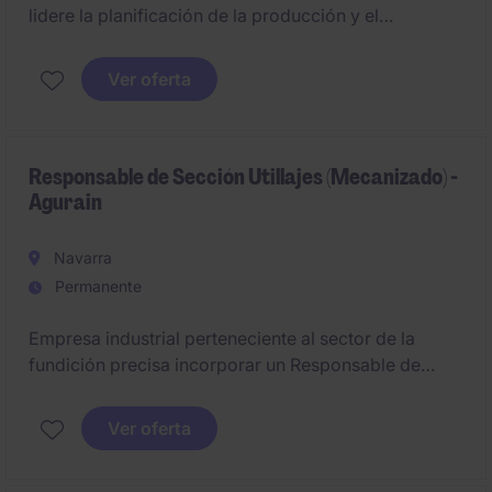
lidere la planificación de la producción y el
aprovisionamiento de materiales en un entorno
industrial exigente. Su misión será asegurar la
Ver oferta
continuidad operativa, optimizar los recursos
disponibles y garantizar el cumplimiento de los
objetivos de Supply Chain.
Responsable de Sección Utillajes (Mecanizado) -
Agurain
Navarra
Permanente
Empresa industrial perteneciente al sector de la
fundición precisa incorporar un Responsable de
Sección de Utillajes dentro de su área de
mecanizado.
Ver oferta