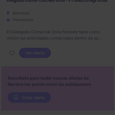
Delgado comercial Noreste - Producto Agrícola
Barcelona
Permanente
El Delegado Comercial Zona Noreste tiene como
misión las actividades comerciales dentro de su
territorio asignado asegurando el objetivos de
ventas y contribuyendo al crecimiento de la
Ver oferta
empresa.
Las zonas asignadas serían: La Rioja, Navarra, País
Vasco (Álava), Aragón y Cataluña.
Suscríbete para recibir nuevas ofertas de
Navarra tan pronto como las publiquemos
Crear alerta