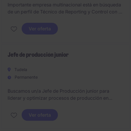
Importante empresa multinacional está en búsqueda
de un perfil de Técnico de Reporting y Control con al
menos 4-5 años de experiencia profesional previa en
roles similares. El candidato seleccionado deberá de
Ver oferta
tener un nivel alto de inglés. Es valorable tener
experiencia en concesiones. Se valoran
positivamente perfiles con experiencia en auditoría
externa.
Jefe de producción junior
Tudela
Permanente
Buscamos un/a Jefe de Producción junior para
liderar y optimizar procesos de producción en
nuestra planta ubicada en la zona de Tudela. La
persona seleccionada será responsable de
Ver oferta
garantizar la calidad y la eficiencia en todas las
etapas del proceso productivo.