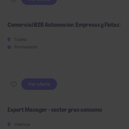
como calzado y textil o similar.
Comercial B2B Automoción (Empresas y Flotas)
Tudela
Permanente
Buscamos un/a
Comercial B2B
para el desarrollo de
negocio en el canal empresas de un grupo
Ver oferta
empresarial del sector automoción, consolidado y en
proceso de crecimiento.
Export Manager - sector gran consumo
Valencia