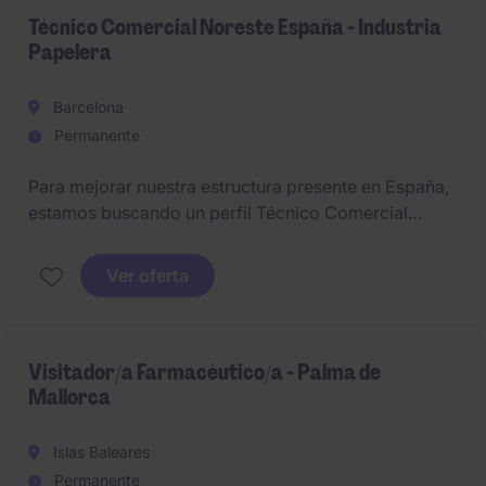
Técnico Comercial Noreste España - Industria
Papelera
Barcelona
Permanente
Para mejorar nuestra estructura presente en España,
estamos buscando un perfil Técnico Comercial
especializado en el sector papelero, con enfoque en
la venta de productos químicos y asesoramiento
Ver oferta
técnico; El perfil seleccionado asumirá un puesto de
responsabilidad en la zona geográfica de España,
que comprende las áreas de Aragón, Cataluña,
Navarra, País Vasco
Visitador/a Farmacéutico/a - Palma de
Mallorca
Islas Baleares
Permanente