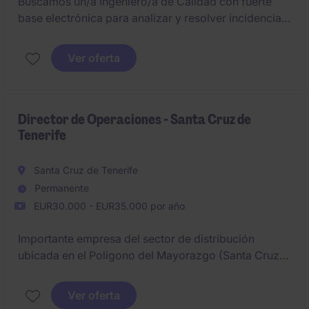
Buscamos un/a Ingeniero/a de Calidad con fuerte
base electrónica para analizar y resolver incidencias
técnicas, actuando como nexo entre calidad, I+D y
producción. El rol tendrá un papel clave en la
Ver oferta
validación de cambios de producto y en la mejora
continua de procesos industriales.
Director de Operaciones - Santa Cruz de
Tenerife
Santa Cruz de Tenerife
Permanente
EUR30.000 - EUR35.000 por año
Importante empresa del sector de distribución
ubicada en el Poligono del Mayorazgo (Santa Cruz
de Tenerife) está en búsqueda de un Director de
Operaciones. El candidato seleccionado, además de
Ver oferta
dominar la contabilidad, tener experiencia real en la