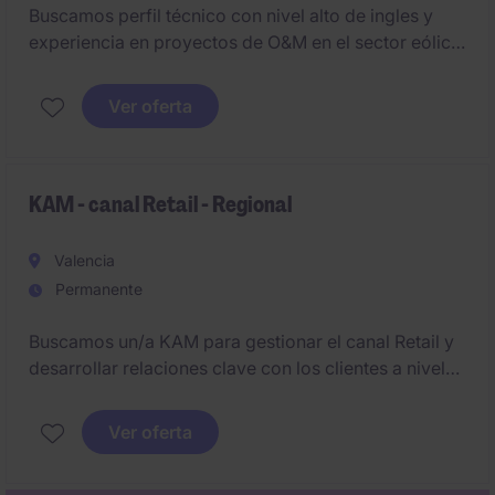
Buscamos perfil técnico con nivel alto de ingles y
experiencia en proyectos de O&M en el sector eólico.
Te incorporarás a una consolidada empresa
especializada en soluciones de ingeniería y
Ver oferta
mantenimiento para el sector eólico liderando el
desarrollo de nuevos proyectos y aumentar en know
how de la compañía centrado en aportar el mayor
valor añadido posible.
KAM - canal Retail - Regional
Valencia
Permanente
Buscamos un/a KAM para gestionar el canal Retail y
desarrollar relaciones clave con los clientes a nivel
regional. El/la profesional seleccionado/a será
responsable de implementar estrategias de ventas
Ver oferta
efectivas en la zona.