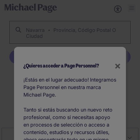
Navarra
Provincia, Código Postal O
Ciudad
Crear alerta
×
¿Quieres acceder a Page Personnel?
37
Navarra ofertas de
¡Estás en el lugar adecuado! Integramos
Page Personnel en nuestra marca
empleo en España
Michael Page.
Tanto si estás buscando un nuevo reto
Crear alerta
profesional, como si necesitas apoyo
en procesos de selección o acceso a
contenido, estudios y recursos útiles,
Close
Relevancia
Filter
ahora encontrarás todo en un mismo