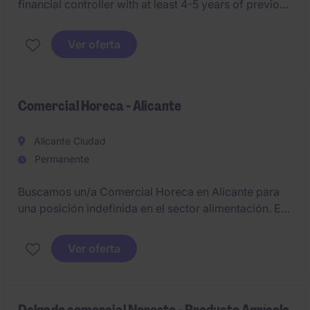
financial controller with at least 4-5 years of previous
experience in a similar role. The selected candidate
must have an excellent level of excel and a high level
Ver oferta
of English.
#JoinMichaelPage
Comercial Horeca - Alicante
Alicante Ciudad
Permanente
Buscamos un/a Comercial Horeca en Alicante para
una posición indefinida en el sector alimentación. El
objetivo principal será impulsar las ventas y
fomentar la presencia de los productos en el
Ver oferta
mercado local.