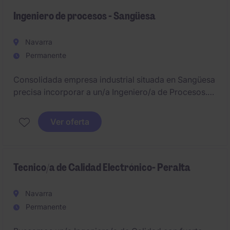
Ingeniero de procesos - Sangüesa
Navarra
Permanente
Consolidada empresa industrial situada en Sangüesa
precisa incorporar a un/a Ingeniero/a de Procesos.
La persona seleccionada se encargará de evaluar y
desarrollar metodologías de mejora continua en
Ver oferta
planta.
Tecnico/a de Calidad Electrónico- Peralta
Navarra
Permanente