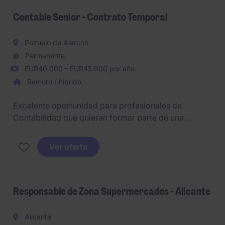
Contable Senior - Contrato Temporal
Pozuelo de Alarcón
Permanente
EUR40.000 - EUR45.000 por año
Remoto / híbrido
Excelente oportunidad para profesionales de
Contabilidad que quieran formar parte de una
multinacional reconocida a nivel global. Si cuentas
con más de 3 años de experiencia, capacidad de
Ver oferta
gestión autónoma y experiencia trabajando con
ERPs, ¡es tu oportunidad!
#JoinMichaelPage
Responsable de Zona Supermercados - Alicante
Alicante