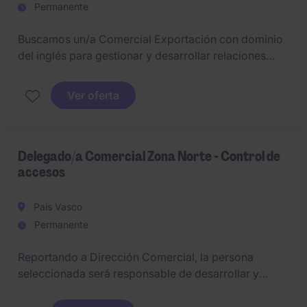
Permanente
Buscamos un/a Comercial Exportación con dominio
del inglés para gestionar y desarrollar relaciones
comerciales en el sector de Gran Consumo. El
puesto está ubicado en Valencia y ofrece una
Ver oferta
excelente oportunidad para crecer profesionalmente
en el ámbito del Retail.
Delegado/a Comercial Zona Norte - Control de
accesos
País Vasco
Permanente
Reportando a Dirección Comercial, la persona
seleccionada será responsable de desarrollar y
consolidar el negocio en la Zona Norte: País Vasco,
Cantabria, Asturias, Galicia, Castilla y León, La Rioja