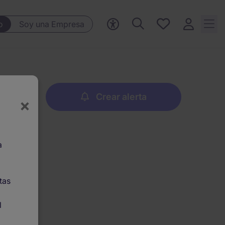
Ofertas
o
Soy una Empresa
guardadas,
0 Ofertas
guardadas
Crear alerta
×
a
tas
l