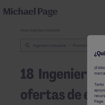
Inicio
/
Ingeniero Industrial
Breadcrumb
Ingeniero Industrial
Provincia, Código
¿Qui
18
Ingeniero I
¡Estás
marca
Tanto 
ofertas de em
apoyo
recurs
Page.