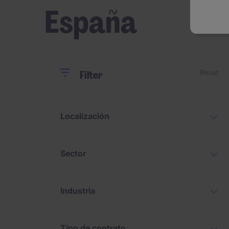
España
Close
Close
Reset
Filter
Localización
Sector
Industria
Tipo de contrato