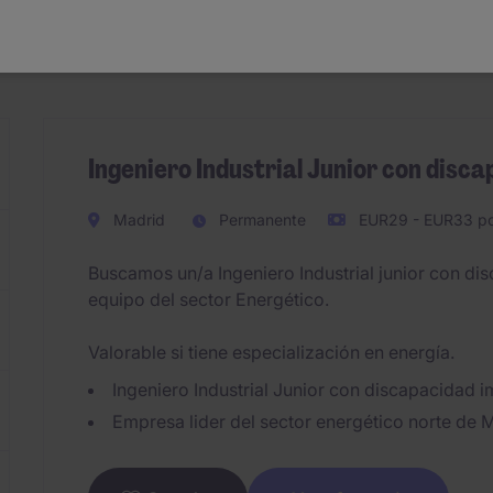
Ingeniero Industrial Junior con disc
Madrid
Permanente
EUR29 - EUR33 po
Buscamos un/a Ingeniero Industrial junior con dis
equipo del sector Energético.
Valorable si tiene especialización en energía.
Ingeniero Industrial Junior con discapacidad 
Empresa lider del sector energético norte de 