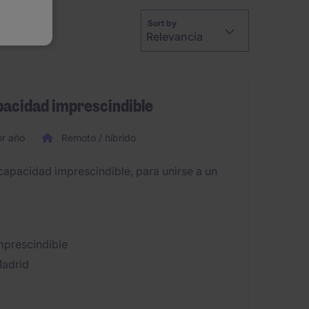
Sort by
Relevancia
apacidad imprescindible
r año
Remoto / híbrido
capacidad imprescindible, para unirse a un
imprescindible
Madrid