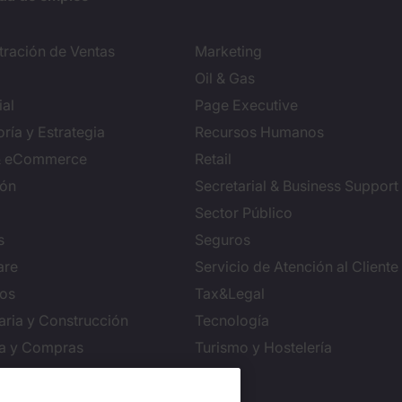
tración de Ventas
Marketing
Oil & Gas
al
Page Executive
ría y Estrategia
Recursos Humanos
 & eCommerce
Retail
ión
Secretarial & Business Support
Sector Público
s
Seguros
are
Servicio de Atención al Cliente
ros
Tax&Legal
aria y Construcción
Tecnología
ca y Compras
Turismo y Hostelería