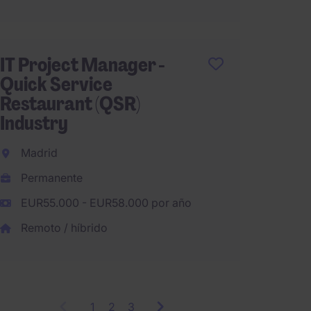
Remoto
IT Project Manager -
Quick Service
INGEN
Restaurant (QSR)
SOFTW
Industry
Cerdan
Indust
Madrid
Interna
Permanente
Perma
EUR55.000 - EUR58.000 por año
Remoto
Remoto / híbrido
1
Showing
2
3