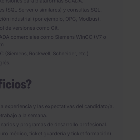
extensiones para plataformas SCADA.
es (SQL Server o similares) y consultas SQL.
ón industrial (por ejemplo, OPC, Modbus).
ol de versiones como Git.
SCADA comerciales como Siemens WinCC (V7 o
rm
 (Siemens, Rockwell, Schneider, etc.)
glés.
ficios?
la experiencia y las expectativas del candidato/a.
etrabajo a la semana.
narios y programas de desarrollo profesional.
eguro médico, ticket guardería y ticket formación)