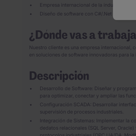
Empresa internacional de la industria 4.0 
Diseño de software con C#/.Net y configu
¿Dónde vas a trabaj
Nuestro cliente es una empresa internacional, 
en soluciones de software innovadoras para la i
Descripción
Desarrollo de Software: Diseñar y programa
para optimizar, conectar y ampliar las fu
Configuración SCADA: Desarrollar interfac
supervisión de procesos industriales.
Integración de Sistemas: Implementar la 
dedatos relacionales (SQL Server, Oracle) 
protocolos industriales (OPC UA/DA, Modb