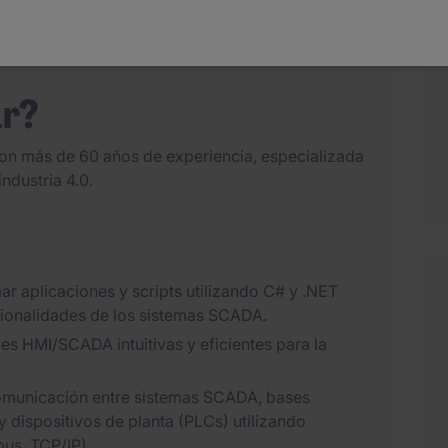
ubicada en Barcelona.
ración de Scada.
ar?
con más de 60 años de experiencia, especializada
ndustria 4.0.
r aplicaciones y scripts utilizando C# y .NET
ncionalidades de los sistemas SCADA.
es HMI/SCADA intuitivas y eficientes para la
comunicación entre sistemas SCADA, bases
y dispositivos de planta (PLCs) utilizando
us, TCP/IP).