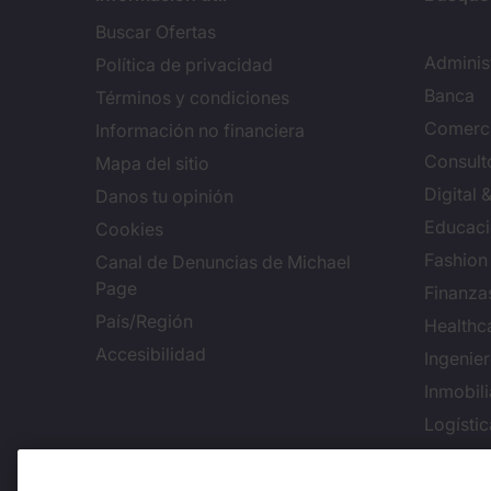
Buscar Ofertas
Adminis
Política de privacidad
Banca
Términos y condiciones
Comerci
Información no financiera
Consulto
Mapa del sitio
Digital
Danos tu opinión
Educac
Cookies
Fashion
Canal de Denuncias de Michael
Page
Finanza
País/Región
Healthc
Accesibilidad
Ingenie
Inmobili
Logísti