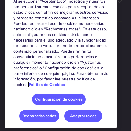
Sobre Michael Page
Al seleccionar "Aceptar todo", nosotros y nuestros
partners utilizaremos cookies para recopilar datos
estadísticos con el fin de mejorar nuestros servicios
y ofrecerte contenido adaptado a tus intereses.
Puedes rechazar el uso de cookies no necesarias
Premios y certificaciones
haciendo clic en "Rechazarlas todas". En este caso,
solo configuraremos cookies estrictamente
necesarias para el uso adecuado y la funcionalidad
de nuestro sitio web, pero no te proporcionaremos
contenido personalizado. Puedes retirar tu
consentimiento o actualizar tus preferencias en
cualquier momento haciendo clic en "Ajustar tus
preferencias" o "Configuración de cookies" en la
parte inferior de cualquier página. Para obtener más
información, por favor lee nuestra política de
cookies.
Política de Cookies
Google Rating
4.8
Configuración de cookies
Rechazarlas todas
Aceptar todas