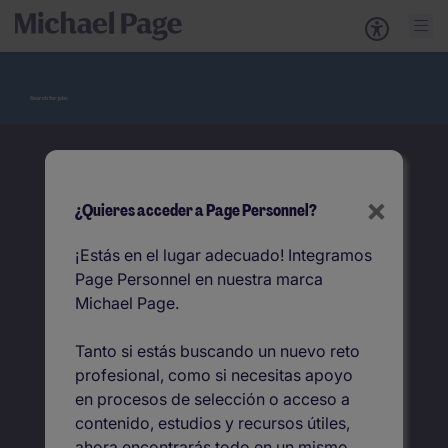
Search for jobs
×
Empieza aquí tu próximo empleo
¿Quieres acceder a Page Personnel?
Buscar
¡Estás en el lugar adecuado! Integramos
Page Personnel en nuestra marca
Puesto
Michael Page.
Tanto si estás buscando un nuevo reto
Localización
profesional, como si necesitas apoyo
en procesos de selección o acceso a
contenido, estudios y recursos útiles,
ahora encontrarás todo en un mismo