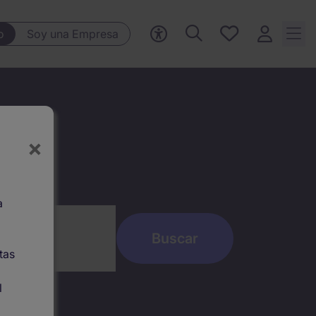
Ofertas
o
Soy una Empresa
guardadas,
0 Ofertas
guardadas
leo
×
a
tas
l