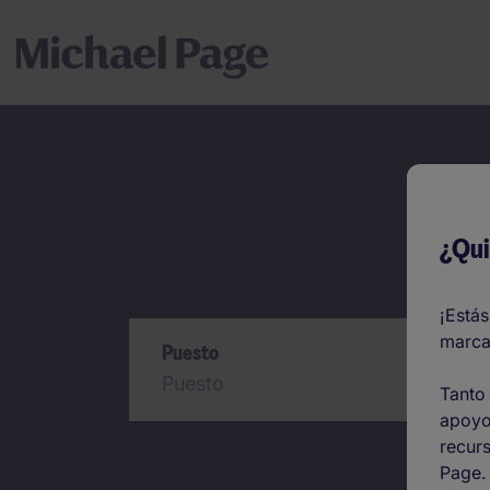
Em
¿Qui
Buscar
¡Estás
marca
Puesto
Tanto 
apoyo
recurs
Page.