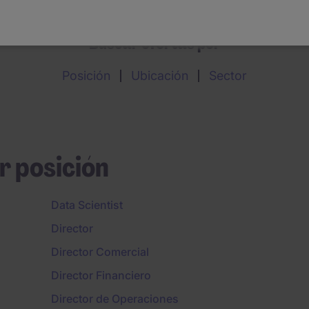
Buscar ofertas por
Posición
Ubicación
Sector
r posición
Data Scientist
Director
Director Comercial
Director Financiero
Director de Operaciones