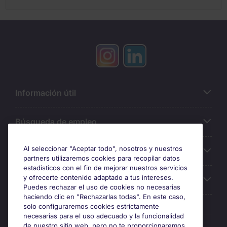
Información útil
Búsqueda de empleo
Al seleccionar "Aceptar todo", nosotros y nuestros
Oficinas
partners utilizaremos cookies para recopilar datos
estadísticos con el fin de mejorar nuestros servicios
y ofrecerte contenido adaptado a tus intereses.
Sobre Michael Page
Puedes rechazar el uso de cookies no necesarias
haciendo clic en "Rechazarlas todas". En este caso,
solo configuraremos cookies estrictamente
necesarias para el uso adecuado y la funcionalidad
Premios y certificaciones
de nuestro sitio web, pero no te proporcionaremos