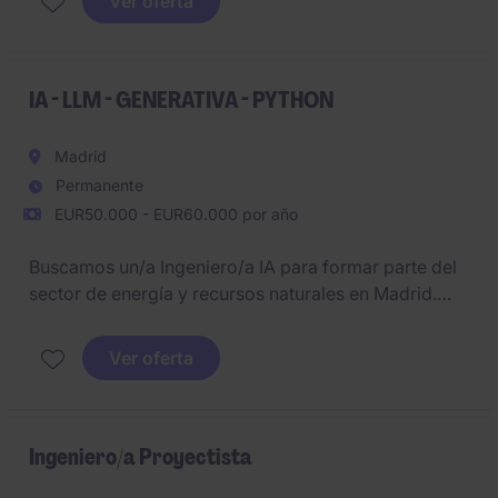
Ver oferta
la eficiencia, la calidad y la estandarización dentro
de una planta en crecimiento.
IA - LLM - GENERATIVA - PYTHON
Madrid
Permanente
EUR50.000 - EUR60.000 por año
Buscamos un/a Ingeniero/a IA para formar parte del
sector de energía y recursos naturales en Madrid.
Este rol estará enfocado en el diseño y desarrollo de
soluciones tecnológicas avanzadas basadas en
Ver oferta
inteligencia artificial.
Ingeniero/a Proyectista