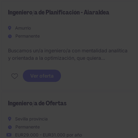
Ingeniero/a de Planificación - Aiaraldea
Amurrio
Permanente
Buscamos un/a ingeniero/a con mentalidad analítica
y orientada a la optimización, que quiera
desarrollarse en una planta industrial moderna
dentro de un entorno de crecimiento y mejora
Ver oferta
continua. Será clave para asegurar la viabilidad y
eficiencia del plan productivo en un proceso
altamente técnico.
Ingeniero/a de Ofertas
Sevilla provincia
Permanente
EUR29.000 - EUR31.000 por año