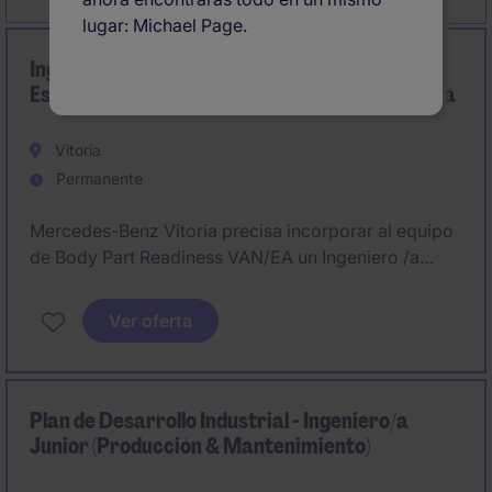
lugar: Michael Page.
Ingeniero/a especialista en
Estampado/Troqueles - Mercedes Benz Vitoria
Vitoria
Permanente
Mercedes-Benz Vitoria precisa incorporar al equipo
de Body Part Readiness VAN/EA un Ingeniero /a
experto en Troqueles y Equipos para Estampado en
frío (Troqueles, Piezas de Prensa).
Ver oferta
Plan de Desarrollo Industrial - Ingeniero/a
Junior (Producción & Mantenimiento)