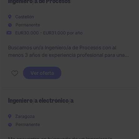
transformación digital.
Ingeniero/a de Procesos
Castellón
Permanente
EUR30.000 - EUR31.000 por año
Buscamos un/a Ingeniero/a de Procesos con al
menos 3 años de experiencia profesional para una
empresa en pleno crecimiento.
Ver oferta
Ingeniero/a electrónico/a
Zaragoza
Permanente