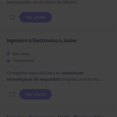
permanente , en el centro de Madrid.
Ver oferta
Ingeniero/a Electrónico/a Junior
Barcelona
Permanente
Compañía especializada en
soluciones
tecnológicas de seguridad
dirigidas al entorno
profesional e industrial busca incorporar a un
Ingeniero/a Electrónico/a Junior con enfoque
Ver oferta
comercial
que quiera formar parte de proyectos
tecnológicos con recorrido y especializarse en
producto.