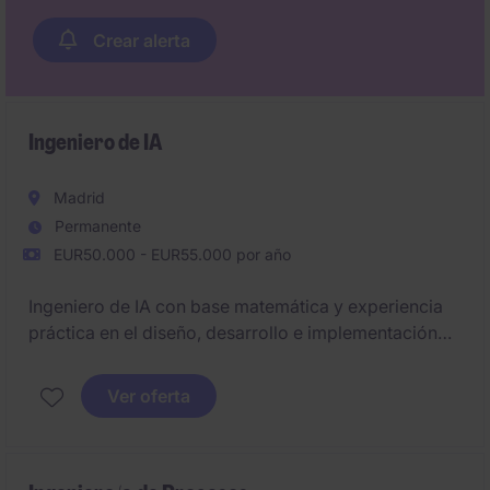
Crear alerta
Ingeniero de IA
Madrid
Permanente
EUR50.000 - EUR55.000 por año
Ingeniero de IA con base matemática y experiencia
práctica en el diseño, desarrollo e implementación
de soluciones basadas en inteligencia artificial,
modelos de lenguaje (LLMs), arquitecturas
Ver oferta
escalables y desarrollo de sistemas inteligentes
orientados a negocio, con capacidad para trabajar
en entornos cloud y liderar iniciativas de