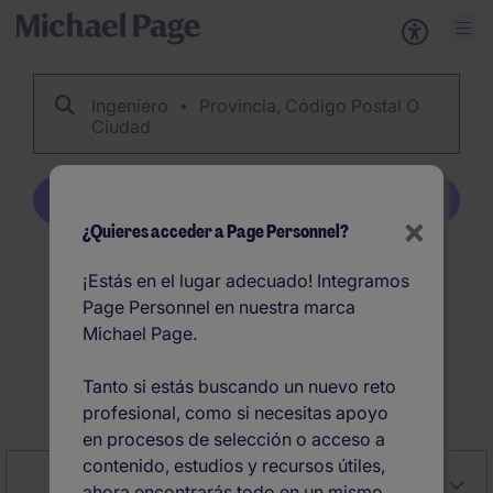
Ingeniero
Provincia, Código Postal O
Ciudad
Crear alerta
×
¿Quieres acceder a Page Personnel?
612
Ingeniero ofertas de
¡Estás en el lugar adecuado! Integramos
Page Personnel en nuestra marca
empleo en España
Michael Page.
Tanto si estás buscando un nuevo reto
Crear alerta
profesional, como si necesitas apoyo
en procesos de selección o acceso a
contenido, estudios y recursos útiles,
Close
Relevancia
Filter
ahora encontrarás todo en un mismo