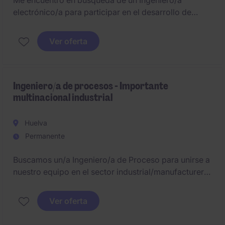
Me encuentro en búsqueda de un Ingeniero/a
electrónico/a para participar en el desarrollo de
arquitecturas basadas en STM32 y sistemas
embebidos integrados en soluciones reales.
Ver oferta
Ingeniero/a de procesos - Importante
multinacional industrial
Huelva
Permanente
Buscamos un/a Ingeniero/a de Proceso para unirse a
nuestro equipo en el sector industrial/manufacturero.
El puesto está ubicado en Huelva
Ver oferta