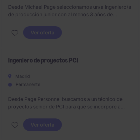
Desde Michael Page seleccionamos un/a Ingeniero/a
de producción junior con al menos 3 años de
experiencia en entornos industriales y con muchas
ganas de aprender y crecer profesionalmente. Si te
Ver oferta
interesa inscríbete a la oferta.
Ingeniero de proyectos PCI
Madrid
Permanente
Desde Page Personnel buscamos a un técnico de
proyectos senior de PCI para que se incorpore a
importante empresa líder en su sector.
Ver oferta