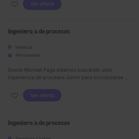
FMCG en Córdoba. Este rol es clave para asegurar la
Ver oferta
eficiencia y el correcto funcionamiento de los
sistemas de automatización en la planta.
Ingeniero/a de procesos
Valencia
Permanente
Desde Michael Page estamos buscando un/a
Ingeniero/a de procesos Junior para incorporarse en
una empresa en crecimiento en Catarroja:
Ver oferta
Ingeniero/a de procesos
Zaragoza Ciudad