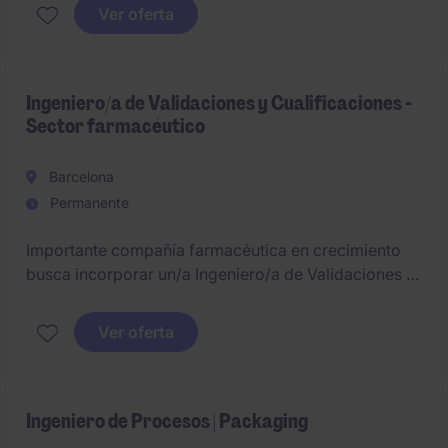
Fabricación.
Ver oferta
Ingeniero/a de Validaciones y Cualificaciones -
Sector farmacéutico
Barcelona
Permanente
Importante compañía farmacéutica en crecimiento
busca incorporar un/a Ingeniero/a de Validaciones y
Cualificaciones de equipos dentro de un entorno
GMP. Excelente oportunidad para integrarse en un
Ver oferta
proyecto industrial de alta complejidad técnica
dentro del sector farmacéutico.
Ingeniero de Procesos | Packaging