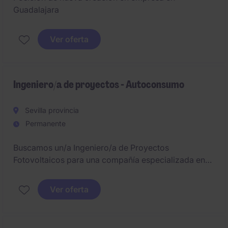
Guadalajara
Ver oferta
Ingeniero/a de proyectos - Autoconsumo
Sevilla provincia
Permanente
Buscamos un/a Ingeniero/a de Proyectos
Fotovoltaicos para una compañía especializada en
instalaciones de autoconsumo ubicada en Sevilla. La
posición estará enfocada en el diseño,
Ver oferta
dimensionamiento, tramitación y legalización de
proyectos fotovoltaicos, participando en todas las
fases técnicas de ejecución.