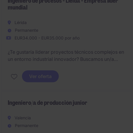
Ingeniero de procesos - Lleida - Empresa líder
mundial
Lérida
Permanente
EUR34.000 - EUR35.000 por año
¿Te gustaría liderar proyectos técnicos complejos en
un entorno industrial innovador? Buscamos un/a
Técnico/a o Ingeniero/a para coordinar la
modernización de equipos técnicos, asegurando la
Ver oferta
correcta integración de sistemas y el cumplimiento
de estándares de calidad y plazos.
Ingeniero/a de producción junior
Valencia
Permanente