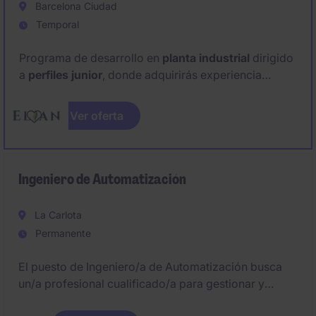
Barcelona Ciudad
Temporal
Programa de desarrollo en
planta industrial
dirigido
a
perfiles junior
, donde adquirirás experiencia
rotando entre
producción
y
mantenimiento
en un
entorno real y exigente.
Ver oferta
Buscan personas con actitud, ganas de aprender y
disponibilidad a turnos, con potencial para crecer y
consolidarse dentro del equipo a futuro.
Ingeniero de Automatización
La Carlota
Permanente
El puesto de Ingeniero/a de Automatización busca
un/a profesional cualificado/a para gestionar y
optimizar los procesos automáticos en el sector