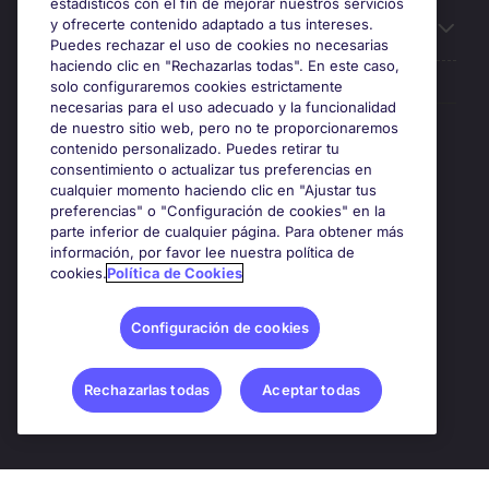
estadísticos con el fin de mejorar nuestros servicios
y ofrecerte contenido adaptado a tus intereses.
Sobre Michael Page
Puedes rechazar el uso de cookies no necesarias
haciendo clic en "Rechazarlas todas". En este caso,
solo configuraremos cookies estrictamente
necesarias para el uso adecuado y la funcionalidad
Premios y certificaciones
de nuestro sitio web, pero no te proporcionaremos
contenido personalizado. Puedes retirar tu
consentimiento o actualizar tus preferencias en
cualquier momento haciendo clic en "Ajustar tus
preferencias" o "Configuración de cookies" en la
parte inferior de cualquier página. Para obtener más
información, por favor lee nuestra política de
cookies.
Política de Cookies
Configuración de cookies
Google Rating
4.8
Rechazarlas todas
Aceptar todas