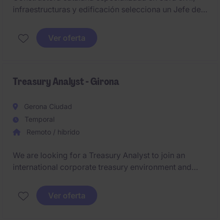
infraestructuras y edificación selecciona un Jefe de
Producción para su equipo de Girona. Rol clave para
gestionar la producción, coordinación técnica y
Ver oferta
seguimiento económico de obras de diversa
tipología.
Treasury Analyst - Girona
Gerona Ciudad
Temporal
Remoto / híbrido
We are looking for a Treasury Analyst to join an
international corporate treasury environment and
play a key role in the implementation of a new
Treasury Management System (TMS). The position
Ver oferta
combines finance transformation projects with
hands-on treasury responsibilities covering liquidity