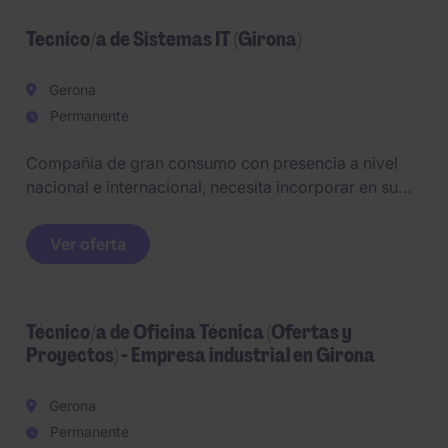
management, cash forecasting, intercompany
financing and treasury operations.
Tecnico/a de Sistemas IT (Girona)
Gerona
Permanente
Compañía de gran consumo con presencia a nivel
nacional e internacional, necesita incorporar en su
planta de Girona un/a Técnico/a de IT para el equipo
de IT de la planta.
Ver oferta
Técnico/a de Oficina Técnica (Ofertas y
Proyectos) - Empresa industrial en Girona
Gerona
Permanente