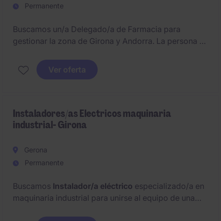
Permanente
Buscamos un/a Delegado/a de Farmacia para
gestionar la zona de Girona y Andorra. La persona se
incorporará con una cartera activa de clientes, con el
objetivo de fidelizar, potenciar las ventas e
Ver oferta
identificar nuevas oportunidades de negocio en el
canal farmacia.
Instaladores/as Electricos maquinaria
industrial- Girona
Gerona
Permanente
Buscamos
Instalador/a eléctrico
especializado/a en
maquinaria industrial para unirse al equipo de una
empresa del sector de automatismos y procesos