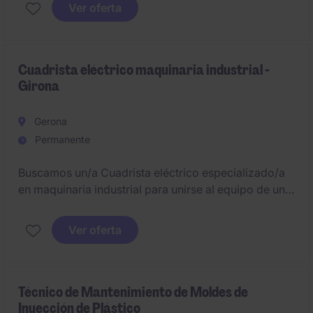
industriales. La posición se encuentra ubicada en
Ver oferta
Riudellots de la Selva y requiere experiencia previa
en instalación y mantenimiento de sistemas
eléctricos en maquinaria industrial.
Cuadrista eléctrico maquinaria industrial -
Girona
Gerona
Permanente
Buscamos un/a Cuadrista eléctrico especializado/a
en maquinaria industrial para unirse al equipo de una
empresa del sector de automatismos y procesos
industriales. La posición se encuentra ubicada en
Ver oferta
Vilablareix y requiere experiencia previa en el
montaje y mantenimiento de cuadros eléctricos.
Técnico de Mantenimiento de Moldes de
Inyección de Plástico