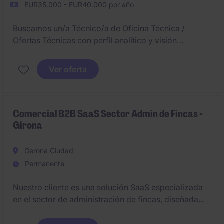
EUR35.000 - EUR40.000 por año
Buscamos un/a Técnico/a de Oficina Técnica /
Ofertas Técnicas con perfil analítico y visión
industrial para participar en la fase inicial de nuevos
proyectos. La persona será clave en la interpretación
Ver oferta
de la información técnica, definición de requisitos y
coordinación con clientes y proveedores para
asegurar una correcta viabilidad técnica y
económica.
Comercial B2B SaaS Sector Admin de Fincas -
Girona
Gerona Ciudad
Permanente
Nuestro cliente es una solución SaaS especializada
en el sector de administración de fincas, diseñada
para cubrir necesidades operativas y de
cumplimiento normativo (incluyendo CAE).