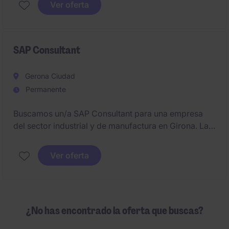
Ver oferta
Actualmente contamos con un equipo
multidisciplinar en crecimiento (tech, onboarding,
soporte y comercial) y estamos en plena fase de
expansión del área de ventas.
SAP Consultant
Gerona Ciudad
Permanente
Buscamos un/a SAP Consultant para una empresa
del sector industrial y de manufactura en Girona. La
posición implica la implementación y gestión de
soluciones SAP para optimizar los procesos
Ver oferta
tecnológicos de la compañía.
¿No has encontrado la oferta que buscas?