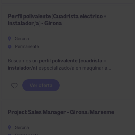
Perfil polivalente (Cuadrista eléctrico +
instalador/a) - Girona
Gerona
Permanente
Buscamos un
perfil polivalente (cuadrista +
instalador/a)
especializado/a en maquinaria
industrial para unirse al equipo de una empresa del
sector de automatismos y procesos industriales en
Ver oferta
Girona.
Project Sales Manager - Girona/Maresme
Gerona