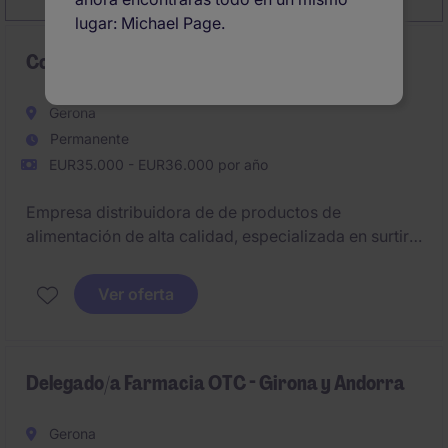
lugar: Michael Page.
Comercial Girona - Foodservice/Horeca
Gerona
Permanente
EUR35.000 - EUR36.000 por año
Empresa distribuidora de de productos de
alimentación de alta calidad, especializada en surtir a
negocios del canal Foodservice/Horeca busca
incorporar un perfil comercial en la zona de Girona
Ver oferta
para potenciar el area de ventas en la zona local.
Delegado/a Farmacia OTC - Girona y Andorra
Gerona