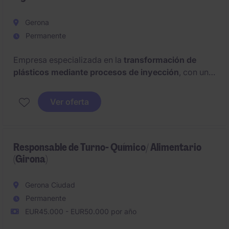
Gerona
Permanente
Empresa especializada en la
transformación de
plásticos mediante procesos de inyección
, con un
fuerte compromiso con la calidad y la sostenibilidad
de sus productos, busca incorporar a un
técnico de
Ver oferta
mantenimiento de moldes.
Responsable de Turno- Químico/ Alimentario
(Girona)
Gerona Ciudad
Permanente
EUR45.000 - EUR50.000 por año