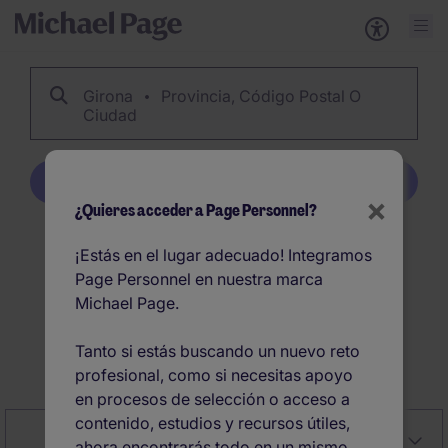
Girona
Provincia, Código Postal O
Ciudad
Crear alerta
×
¿Quieres acceder a Page Personnel?
16
Girona ofertas de
¡Estás en el lugar adecuado! Integramos
Page Personnel en nuestra marca
empleo en España
Michael Page.
Tanto si estás buscando un nuevo reto
Crear alerta
profesional, como si necesitas apoyo
en procesos de selección o acceso a
contenido, estudios y recursos útiles,
Close
Relevancia
Filter
ahora encontrarás todo en un mismo