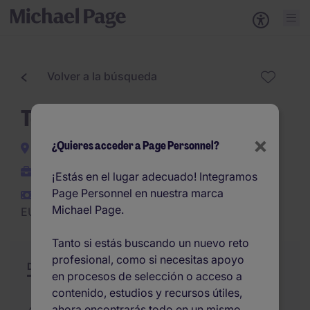
Volver a la búsqueda
Técnico/a de mantenimiento
×
¿Quieres acceder a Page Personnel?
Valencia
Permanente
¡Estás en el lugar adecuado! Integramos
Page Personnel en nuestra marca
EUR27.000 -
Michael Page.
EUR30.000 por año
Tanto si estás buscando un nuevo reto
profesional, como si necesitas apoyo
Descripción
Resumen
Otras ofertas
en procesos de selección o acceso a
contenido, estudios y recursos útiles,
ahora encontrarás todo en un mismo