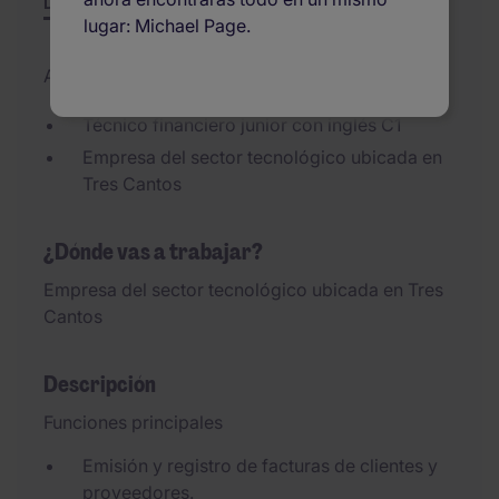
Descripción
Resumen
Otras ofertas
lugar: Michael Page.
Added 24/06/2026
Técnico financiero junior con inglés C1
Empresa del sector tecnológico ubicada en
Tres Cantos
¿Dónde vas a trabajar?
Empresa del sector tecnológico ubicada en Tres
Cantos
Descripción
Funciones principales
Emisión y registro de facturas de clientes y
proveedores.