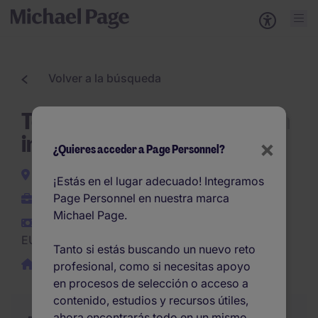
Volver a la búsqueda
Técnico financiero junior con
inglés C1
×
¿Quieres acceder a Page Personnel?
Tres Cantos
¡Estás en el lugar adecuado! Integramos
Page Personnel en nuestra marca
Permanente
Michael Page.
EUR25.000 -
EUR30.000 por año
Tanto si estás buscando un nuevo reto
Remoto / híbrido
profesional, como si necesitas apoyo
en procesos de selección o acceso a
contenido, estudios y recursos útiles,
ahora encontrarás todo en un mismo