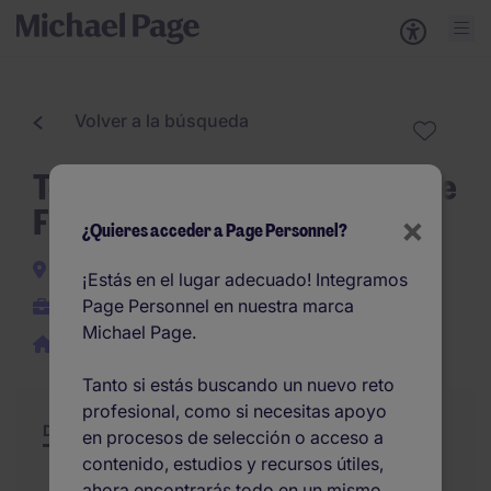
Volver a la búsqueda
Técnico Comercial Equipos de
Filtración de Aire
×
¿Quieres acceder a Page Personnel?
Castilla y León
¡Estás en el lugar adecuado! Integramos
Page Personnel en nuestra marca
Permanente
Michael Page.
Remoto / híbrido
Tanto si estás buscando un nuevo reto
profesional, como si necesitas apoyo
Descripción
Resumen
Otras ofertas
en procesos de selección o acceso a
contenido, estudios y recursos útiles,
ahora encontrarás todo en un mismo