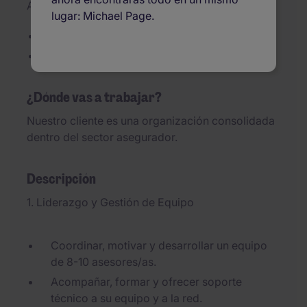
Added 01/07/2026
lugar: Michael Page.
Responsable Delegación Comercial Madrid
Compañía del sector asegurador
¿Dónde vas a trabajar?
Nuestro cliente es una organización consolidada
dentro del sector asegurador.
Descripción
1. Liderazgo y Gestión de Equipo
Coordinar, motivar y desarrollar un equipo
de 8-10 asesores/as.
Acompañar, formar y ofrecer soporte
técnico a su equipo y a la red.