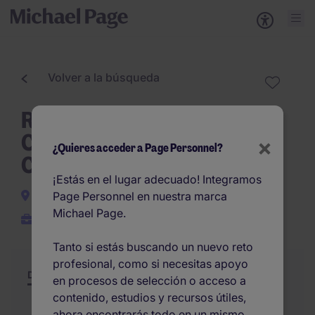
Volver a la búsqueda
Responsable Delegación
Comercial Madrid -
×
¿Quieres acceder a Page Personnel?
Compañía Seguros
¡Estás en el lugar adecuado! Integramos
Madrid
Page Personnel en nuestra marca
Michael Page.
Permanente
Tanto si estás buscando un nuevo reto
profesional, como si necesitas apoyo
Descripción
Resumen
Otras ofertas
en procesos de selección o acceso a
contenido, estudios y recursos útiles,
ahora encontrarás todo en un mismo