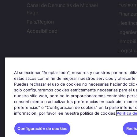
Fashion
Canal de Denuncias de Michael
Page
Finanza
País/Región
Healthc
Accesibilidad
Ingenie
Inmobili
Logísti
Conf
Al seleccionar "Aceptar todo", nosotros y nuestros partners util
estadísticos con el fin de mejorar nuestros servicios y ofrecerte
Puedes rechazar el uso de cookies no necesarias haciendo clic 
solo configuraremos cookies estrictamente necesarias para el u
Premios y certificaciones
nuestro sitio web, pero no te proporcionaremos contenido perso
consentimiento o actualizar tus preferencias en cualquier momen
preferencias" o "Configuración de cookies" en la parte inferior
información, por favor lee nuestra política de cookies.
Política d
Configuración de cookies
Recha