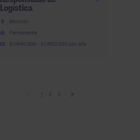
Logística
BURG
Monzón
Burgo
Permanente
Perma
EUR40.000 - EUR50.000 por año
1
Showing
2
3
items
1
to
3
of
9