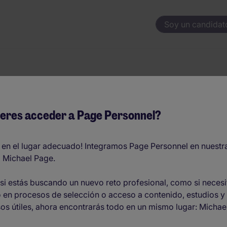
Soy un candidat
 Operaciones Logí
eres acceder a Page Personnel?
- EUR45.000 por año
 en el lugar adecuado! Integramos Page Personnel en nuestr
 Michael Page.
O
si estás buscando un nuevo reto profesional, como si necesi
 en procesos de selección o acceso a contenido, estudios y
ionando equipos
os útiles, ahora encontrarás todo en un mismo lugar: Michae
 de publicidad