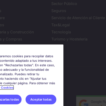
Sector Público
s
Seguros
are
Servicio de Atención al Cliente
ros
Tax&Legal
aria y Construcción
Tecnología
ca y Compras
Turismo y Hostelería
iguración de cookies
izaremos cookies para recopilar datos
 contenido adaptado a tus intereses.
en "Rechazarlas todas". En este caso,
so adecuado y la funcionalidad de
nalizado. Puedes retirar tu
to haciendo clic en "Ajustar tus
 de cualquier página. Para obtener más
e Cookies
zarlas todas
Aceptar todas
Google Ra