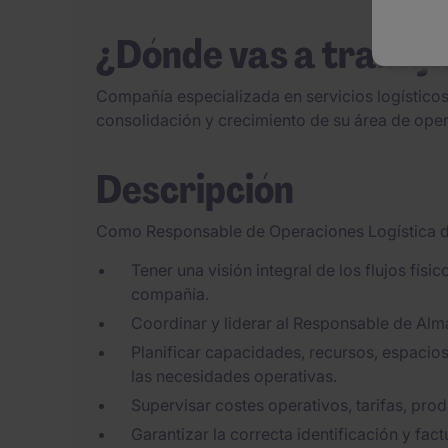
¿Dónde vas a trabaj
Compañía especializada en servicios logístico
consolidación y crecimiento de su área de ope
Descripción
Como Responsable de Operaciones Logística deb
Tener una visión integral de los flujos físi
compañía.
Coordinar y liderar al Responsable de Alma
Planificar capacidades, recursos, espacios
las necesidades operativas.
Supervisar costes operativos, tarifas, prod
Garantizar la correcta identificación y fac