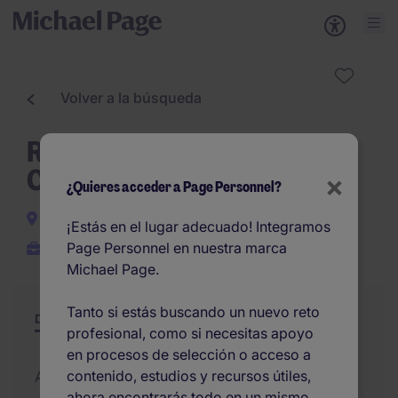
Volver a la búsqueda
Responsable de Cuentas
Canal Mediador - Cataluña
×
¿Quieres acceder a Page Personnel?
Barcelona
¡Estás en el lugar adecuado! Integramos
Page Personnel en nuestra marca
Permanente
Michael Page.
Tanto si estás buscando un nuevo reto
Descripción
Resumen
Otras ofertas
profesional, como si necesitas apoyo
en procesos de selección o acceso a
contenido, estudios y recursos útiles,
Added 01/07/2026
ahora encontrarás todo en un mismo