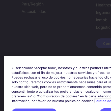
País/Región
Healthc
Accesibilidad
Ingenie
Inmobili
Logísti
Conf
Premios y certificaciones
Al seleccionar "Aceptar todo", nosotros y nuestros partners util
estadísticos con el fin de mejorar nuestros servicios y ofrecerte
Puedes rechazar el uso de cookies no necesarias haciendo clic 
solo configuraremos cookies estrictamente necesarias para el u
nuestro sitio web, pero no te proporcionaremos contenido perso
consentimiento o actualizar tus preferencias en cualquier momen
preferencias" o "Configuración de cookies" en la parte inferior
información, por favor lee nuestra política de cookies.
Política d