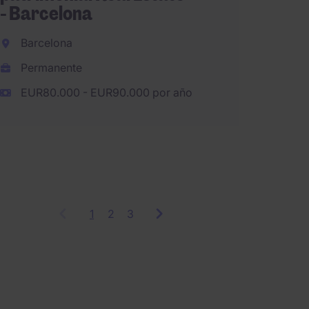
Gerent
- Barcelona
Mante
Barcelona
Obras 
Permanente
Madri
EUR80.000 - EUR90.000 por año
Perma
1
Showing
2
3
items
1
to
3
of