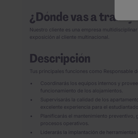
¿Dónde vas a trabaj
Nuestro cliente es una empresa multidisciplinar
exposición al cliente multinacional.
Descripción
Tus principales funciones como Responsable d
Coordinarás los equipos internos y provee
funcionamiento de los alojamientos.
Supervisarás la calidad de los apartament
excelente experiencia para el estudiantado
Planificarás el mantenimiento preventivo, 
procesos operativos.
Liderarás la implantación de herramientas 