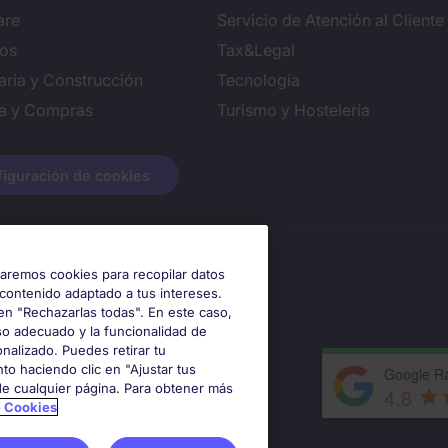
are
Servicio de Atención al Cliente
ros
Tax&Legal
aria y Construcción
Tecnología
ca y Compras
Turismo y Hostelería
iguración de cookies
izaremos cookies para recopilar datos
 contenido adaptado a tus intereses.
en "Rechazarlas todas". En este caso,
so adecuado y la funcionalidad de
nalizado. Puedes retirar tu
to haciendo clic en "Ajustar tus
Google Ra
 de cualquier página. Para obtener más
4.8
e Cookies