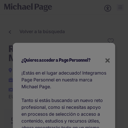
Volver a la búsqueda
Responsable Cuentas Canal
Mediador - Valencia
×
¿Quieres acceder a Page Personnel?
Valencia
¡Estás en el lugar adecuado! Integramos
Page Personnel en nuestra marca
Permanente
Michael Page.
EUR30.000 -
EUR35.000 por año
Tanto si estás buscando un nuevo reto
profesional, como si necesitas apoyo
en procesos de selección o acceso a
Descripción
Resumen
Otras ofertas
contenido, estudios y recursos útiles,
ahora encontrarás todo en un mismo