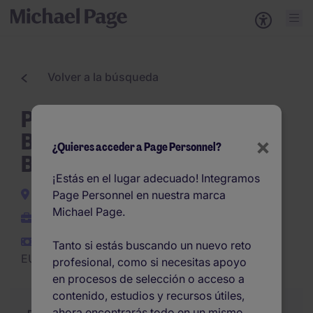
Volver a la búsqueda
Project Assistant con Inglés
B2-Multinacional en
×
¿Quieres acceder a Page Personnel?
Barcelona
¡Estás en el lugar adecuado! Integramos
Barcelona
Page Personnel en nuestra marca
Michael Page.
Permanente
EUR24.000 -
Tanto si estás buscando un nuevo reto
EUR30.000 por año
profesional, como si necesitas apoyo
en procesos de selección o acceso a
contenido, estudios y recursos útiles,
ahora encontrarás todo en un mismo