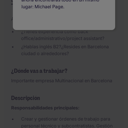
Descripción
Resumen
Otras ofertas
lugar: Michael Page.
Actualizado el 30/07/2026
¿Tienes experiencia como back
office/administrativo/project assistant?
¿Hablas inglés B2?¿Resides en Barcelona
ciudad o alrededores?
¿Dónde vas a trabajar?
Importante empresa Multinacional en Barcelona
Descripción
Responsabilidades principales:
Crear y gestionar órdenes de trabajo para
personal técnico y subcontratistas. Gestión