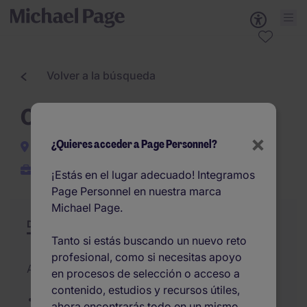
Volver a la búsqueda
Operario/a técnico/a
×
¿Quieres acceder a Page Personnel?
Madrid
Permanente
¡Estás en el lugar adecuado! Integramos
Page Personnel en nuestra marca
Michael Page.
Descripción
Resumen
Otras ofertas
Tanto si estás buscando un nuevo reto
profesional, como si necesitas apoyo
Actualizado el 23/07/2026
en procesos de selección o acceso a
contenido, estudios y recursos útiles,
Posición nueva creación
ahora encontrarás todo en un mismo