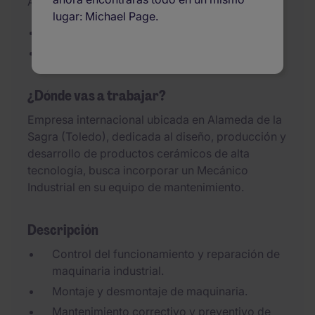
Actualizado el 29/07/2026
lugar: Michael Page.
Empresa internacional
Gran crecimiento
¿Dónde vas a trabajar?
Empresa internacional ubicada en Alameda de la
Sagra (Toledo), dedicada al diseño, producción y
desarrollo de productos cerámicos de alta
tecnología, busca incorporar un Mecánico
Industrial en su equipo de mantenimiento.
Descripción
Control del funcionamiento y reparación de
maquinaria industrial.
Montaje y desmontaje de maquinaria.
Mantenimiento correctivo y preventivo de