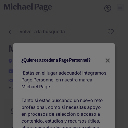
Volver a la búsqueda
Mecánico industrial
×
¿Quieres acceder a Page Personnel?
Toledo
Permanente
¡Estás en el lugar adecuado! Integramos
Page Personnel en nuestra marca
EUR25.000 -
Michael Page.
EUR25.000 por año
Tanto si estás buscando un nuevo reto
profesional, como si necesitas apoyo
Descripción
Resumen
Otras ofertas
en procesos de selección o acceso a
contenido, estudios y recursos útiles,
ahora encontrarás todo en un mismo