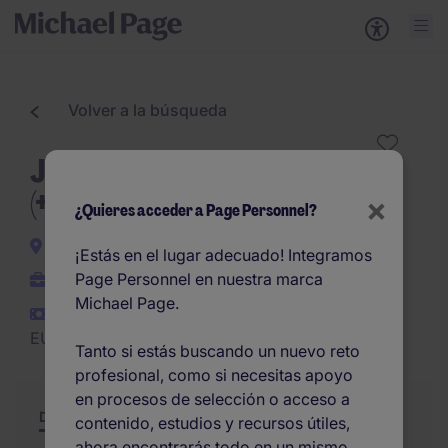
Volver a la búsqueda
Jefe/a de obra Edificación
(+5M€ PEM) - Valencia
×
¿Quieres acceder a Page Personnel?
Valencia
¡Estás en el lugar adecuado! Integramos
Page Personnel en nuestra marca
Permanente
Michael Page.
EUR40.000 -
EUR50.000 por año
Tanto si estás buscando un nuevo reto
profesional, como si necesitas apoyo
en procesos de selección o acceso a
Descripción
Resumen
Otras ofertas
contenido, estudios y recursos útiles,
ahora encontrarás todo en un mismo