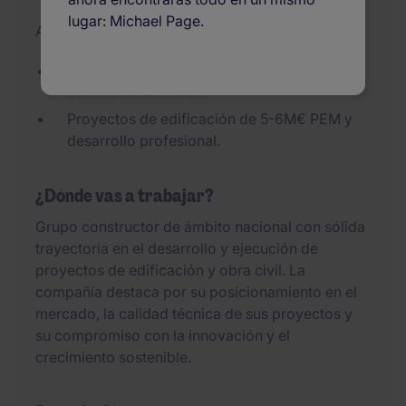
lugar: Michael Page.
Actualizado el 07/08/2026
Oportunidad en importante grupo
constructor nacional.
Proyectos de edificación de 5-6M€ PEM y
desarrollo profesional.
¿Dónde vas a trabajar?
Grupo constructor de ámbito nacional con sólida
trayectoria en el desarrollo y ejecución de
proyectos de edificación y obra civil. La
compañía destaca por su posicionamiento en el
mercado, la calidad técnica de sus proyectos y
su compromiso con la innovación y el
crecimiento sostenible.