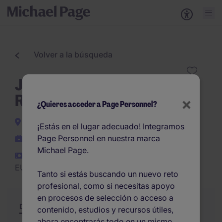
Volver a la búsqueda
Jefe/a de Obra Edificación
Residencial - Valencia
×
¿Quieres acceder a Page Personnel?
Valencia
¡Estás en el lugar adecuado! Integramos
Page Personnel en nuestra marca
Permanente
Michael Page.
EUR45.000 -
EUR55.000 por año
Tanto si estás buscando un nuevo reto
profesional, como si necesitas apoyo
en procesos de selección o acceso a
Descripción
Resumen
Otras ofertas
contenido, estudios y recursos útiles,
ahora encontrarás todo en un mismo