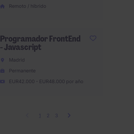
Remoto / híbrido
Senior
Learni
Programador FrontEnd
- Javascript
Barce
Madrid
Perma
Permanente
EUR50.
EUR42.000 - EUR48.000 por año
Remoto
1
Showing
2
3
items
1