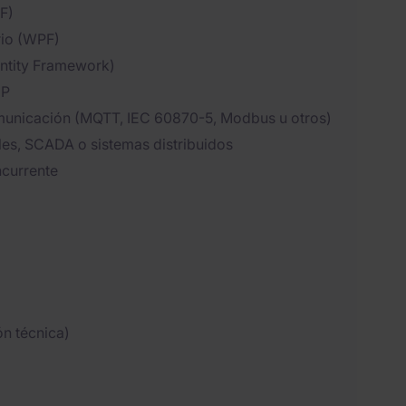
F)
rio (WPF)
Entity Framework)
IP
omunicación (MQTT, IEC 60870-5, Modbus u otros)
ales, SCADA o sistemas distribuidos
ncurrente
ón técnica)