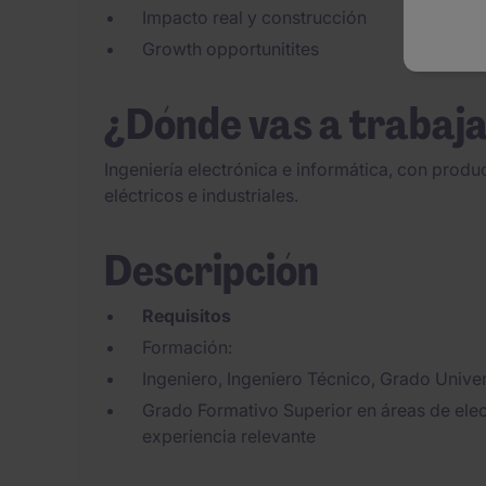
Impacto real y construcción
Growth opportunitites
¿Dónde vas a trabaj
Ingeniería electrónica e informática, con produ
eléctricos e industriales.
Descripción
Requisitos
Formación:
Ingeniero, Ingeniero Técnico, Grado Univers
Grado Formativo Superior en áreas de elect
experiencia relevante