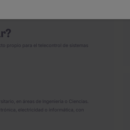
ar?
cto propio para el telecontrol de sistemas
itario, en áreas de Ingeniería o Ciencias.
rónica, electricidad o informática, con