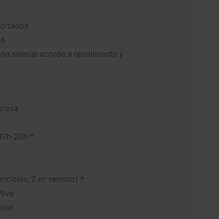
portados
os
ón salarial acorde a rendimiento y
presa
17h-20h *
enciales, 2 en remoto) *
tivo
onal