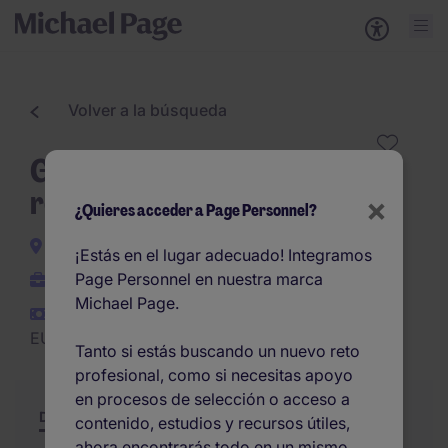
Volver a la búsqueda
Gestor de cuentas - sector
residuos
×
¿Quieres acceder a Page Personnel?
Zaragoza Ciudad
¡Estás en el lugar adecuado! Integramos
Page Personnel en nuestra marca
Permanente
Michael Page.
EUR34.000 -
EUR42.000 por año
Tanto si estás buscando un nuevo reto
profesional, como si necesitas apoyo
en procesos de selección o acceso a
Descripción
Resumen
Otras ofertas
contenido, estudios y recursos útiles,
ahora encontrarás todo en un mismo