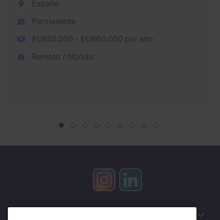
España
Permanente
EUR55.000 - EUR60.000 por año
Remoto / híbrido
Información útil