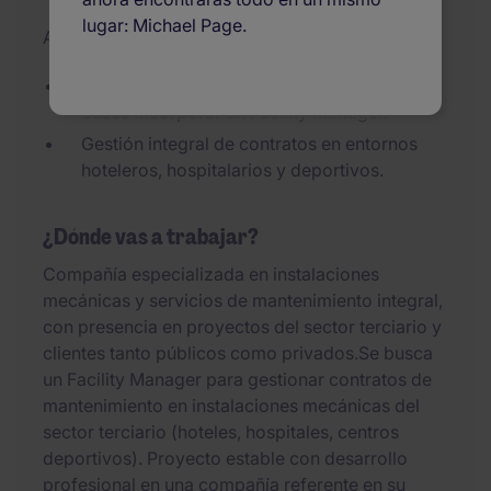
lugar: Michael Page.
Actualizado el 27/07/2026
Empresa líder en instalaciones mecánicas
busca incorporar un Facility Manager.
Gestión integral de contratos en entornos
hoteleros, hospitalarios y deportivos.
¿Dónde vas a trabajar?
Compañía especializada en instalaciones
mecánicas y servicios de mantenimiento integral,
con presencia en proyectos del sector terciario y
clientes tanto públicos como privados.Se busca
un Facility Manager para gestionar contratos de
mantenimiento en instalaciones mecánicas del
sector terciario (hoteles, hospitales, centros
deportivos). Proyecto estable con desarrollo
profesional en una compañía referente en su