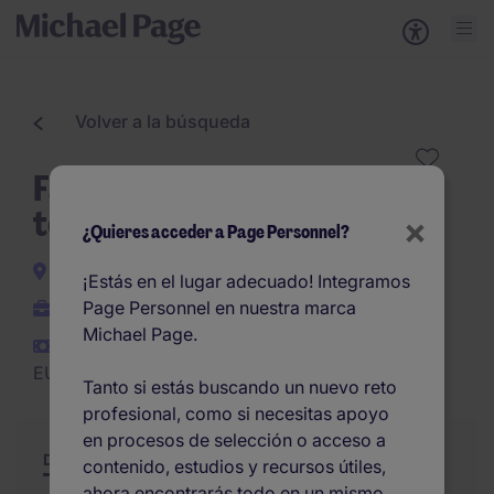
Volver a la búsqueda
Facility Manager - Sector
terciario BCN
×
¿Quieres acceder a Page Personnel?
Barcelona
¡Estás en el lugar adecuado! Integramos
Page Personnel en nuestra marca
Permanente
Michael Page.
EUR50.000 -
EUR50.000 por año
Tanto si estás buscando un nuevo reto
profesional, como si necesitas apoyo
en procesos de selección o acceso a
Descripción
Resumen
Otras ofertas
contenido, estudios y recursos útiles,
ahora encontrarás todo en un mismo